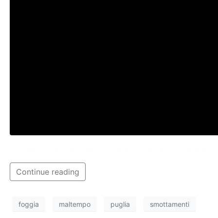
Il Comune, nel frattempo, ha attivato il Centro Operativ
Continue reading
foggia
maltempo
puglia
smottamenti