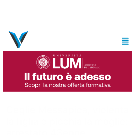
Ceglie Messapica, violenta
la figlia e picchia la moglie:
arrestato 43enne