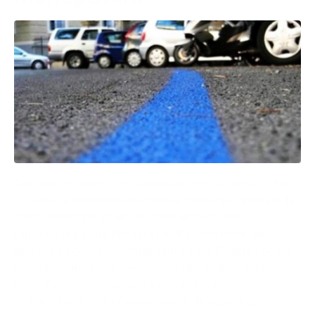
Grattino in centro fino a mezzanotte. La città di Bari
è pronta a sperimentare questa novità per limitare la
sosta selvaggia in alcune zone individuate.
L’ipotesi era stata lanciata negli scorsi mesi dal
sindaco Leccese. Il comandante della Polizia Locale,
Michele Palumbo, e l’assessora alla vivibilità urbana,
Carla Palone, ne hanno parlato nel corso
dell’audizione della Commissione Trasparenza.