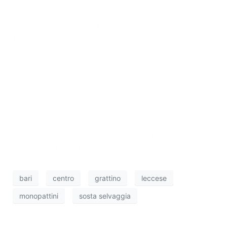
Potrebbe entrare in vigore già nelle prossime
settimane, il limite del grattino potrebbe spostarsi
così dalle 20.30 alle 24.
“La decisione dovrà essere presa dalla giunta
comunale, ma a nostro avviso consentirebbe
soprattutto nelle zone più centrali e a ridosso della
stazione di permettere ai residenti, muniti di pass, di
trovare parcheggio. Oggi dalle 20,30 in poi, quando
scade il grattino, arrivano molte auto specie da altri
quartieri o da fuori città”, le parole di Palumbo.
Novità in arrivo anche per i monopattini. Non saranno
più lasciati a casaccio su marciapiedi, rampe, strisce,
a in appositi spazi.
bari
centro
grattino
leccese
monopattini
sosta selvaggia