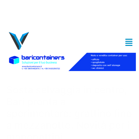
Sosta selvaggia in centro,
Bari pronta a
sperimentare: grattino fino
a mezzanotte. Novità per i
monopattini