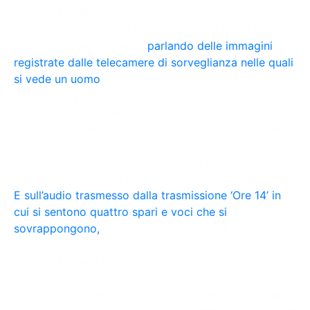
tecnici di verifica”.
Lo ha detto all’ANSA il procuratore della Repubblica
di Foggia, Enrico Infante,
parlando delle immagini
registrate dalle telecamere di sorveglianza nelle quali
si vede un uomo
, con il capo coperto da un
cappuccio, passare in bicicletta lungo via Caracciolo,
luogo del delitto, prima dell’omicidio del personal
trainer Dino Carta, di 42 anni, compiuto la sera del 13
aprile. “E’ un lavoro complesso, che bisognerà
valutare tecnicamente”. Le immagini sono state
mandate in esclusiva nell’edizione del Tg1 delle 20.
E sull’audio trasmesso dalla trasmissione ‘Ore 14’ in
cui si sentono quattro spari e voci che si
sovrappongono,
in parte incomprensibili, il
procuratore invita alla cautela sottolineando che “c’è
necessità di una perizia fonica, che permetta di
comparare le voci ad un audio della vittima”.
“Sono accertamenti che richiedono tempi e modalità