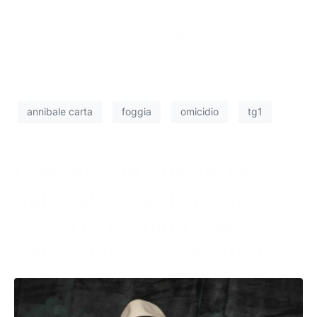
che non sono quelli dell’opinione pubblica e dei mezzi
di informazione di cui comprendo le preoccupazioni
di ottenere risposte in tempi rapidi. L’impegno è
massimo e stiamo lavorando per fornire risposte”, ha
aggiunto
annibale carta
foggia
omicidio
tg1
Concerto in Russia, la
gaffe al Tg1 e il dissing
social di Romina Power: Al
Bano finisce nella bufera