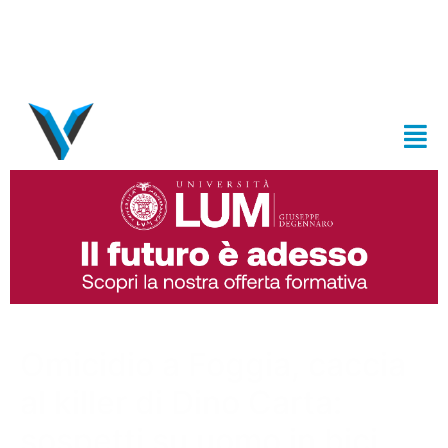
Omicidio a Foggia, caccia
al killer di Dino Carta:
sospetti su uomo in bici.