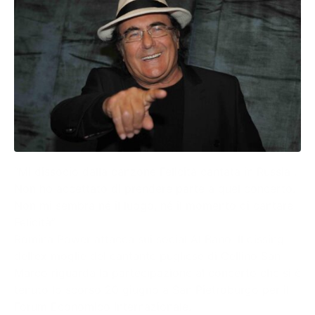
“Mi dissocio dalla canzone Felicità cantata in Russia .
Non ho accettato di prendere parte a quel concerto.
Non mi sembra né il luogo, né il momento di cantare
Felicità”.
Romina Power attacca sui social Al Bano. Il dissing
dell’ex moglie del cantante pugliese di Cellino San
Marco riguarda la partecipazione al concerto che si è
tenuto lo scorso 20 giugno a San Pietroburgo per il
Forum Economico Internazionale.