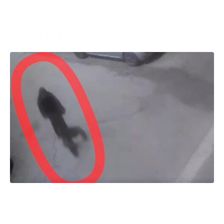
La foto esclusiva mostrata
sul Tg1
“È un elemento su cui si stanno addensando i
sospetti, ma siamo nella fase iniziale. Potrebbe
essere un’ipotesi qualificata ma ha bisogno dei tempi