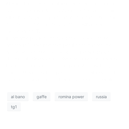
Al Bano ha deciso di esibirsi nonostante le critiche
ricevute complice la situazione tra Russia e Ucraina.
Allo show ha preso parte anche Iva Zanicchi. A far
discutere è stata anche la gaffe di Albano ai
microfoni del Tg1.
Il cantante pugliese ha spiegato di voler essere
andato in Russia non solo per il ricco cachet, ma
anche per “vedere con i suoi occhi la situazione”.
“Accendi il televisore in Italia e sembra che ci siano
bombe e cannoni da tutte le parti. A te risulta?”,
chiede Al Bano, subito però corretto dall’inviata. “No
ma non è qui la guerra”. Il video è diventato virale.
al bano
gaffe
romina power
russia
tg1