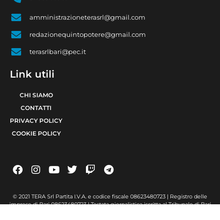
amministrazioneterasrl@gmail.com
redazionequintopotere@gmail.com
terasrlbari@pec.it
Link utili
CHI SIAMO
CONTATTI
PRIVACY POLICY
COOKIE POLICY
© 2021 TERA Srl Partita I.V.A. e codice fiscale 08623480723 | Registro delle
imprese di Bari 08623480723 | Testata giornalistica iscritta al Tribunale di Bari
num. R.G. 6371/2021 num. Registro Stampa 24 | Direttore Responsabile Raffaele
Caruso