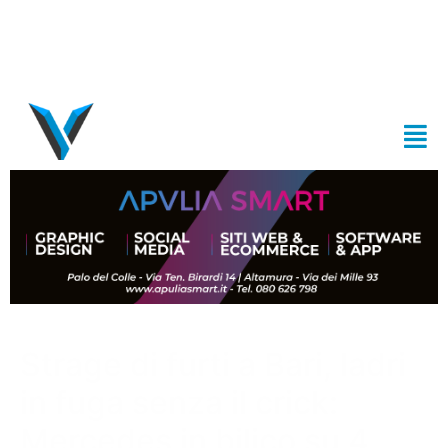
Strage di furti a Bari, ladri
in fuga senza il crick:
Mercedes in bilico su 4