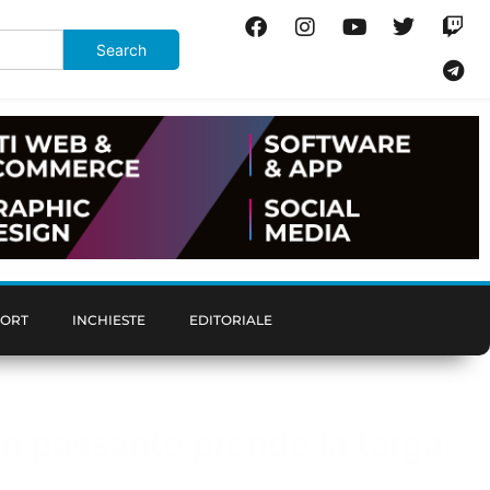
PORT
INCHIESTE
EDITORIALE
n passante prende la targa: