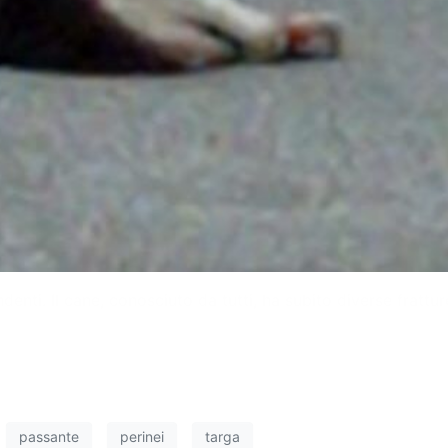
enti. Il cane, conosciuto da tutti, ha subito diverse frattur
passante
perinei
targa