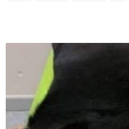
Adelfia, morto il cane invest
tra Carabinieri e Polizia Loc