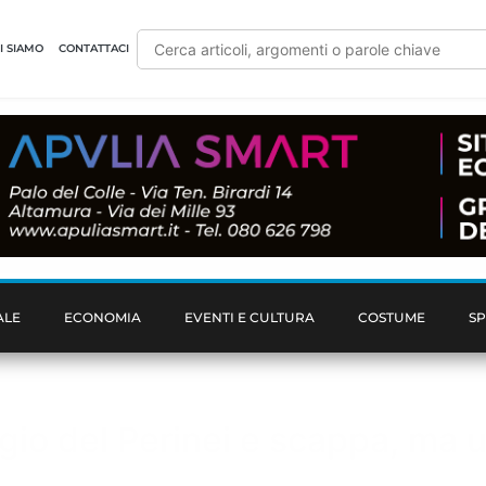
I SIAMO
CONTATTACI
ALE
ECONOMIA
EVENTI E CULTURA
COSTUME
S
gio del Perinei e scappa, ma u