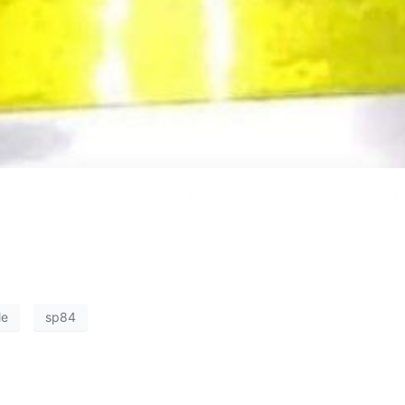
tato le prime cure al cane: “Tanti automobilisti si sono fe
le
sp84