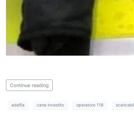
Il racconto dell’operatore 118 Antonio Ressa che ha pres
esito”.
Continue reading
adelfia
cane investito
operatore 118
scaricabi