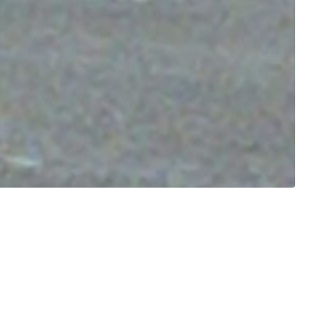
e ed è stato trasportato in una clinica veterinaria barese