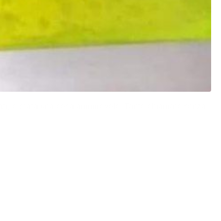
rmati, è stata una cosa ammirevole. Tante chiamate senza