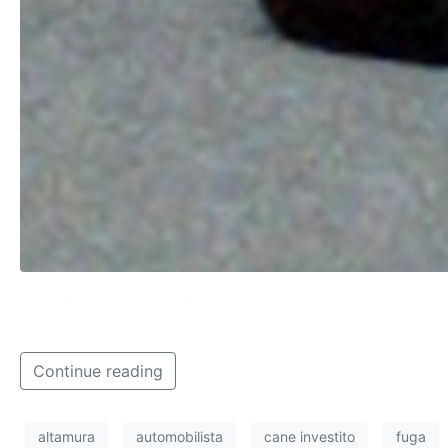
Alla guida una donna, l’episodio nel parcheggio dei dipend
dove dovrà essere operato.
Continue reading
altamura
automobilista
cane investito
fuga