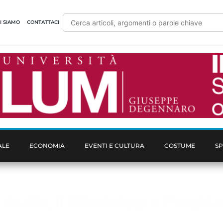
I SIAMO
CONTATTACI
ALE
ECONOMIA
EVENTI E CULTURA
COSTUME
S
a truffa, il WhatsApp a Progida