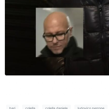
Torniamo ad occuparci della Perla Pink, in attesa della r
la gestione e di tutto quello che si nasconde dietro, non
sono novità importanti e croccanti grazie anche ad alc
bari
colella
colella daniele
ludovico perrone