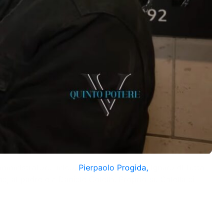
’amministratore unico,
Pierpaolo Progida,
ignaro di tutta
, al padre e a Daniele Colella. Proprio su Colella ci