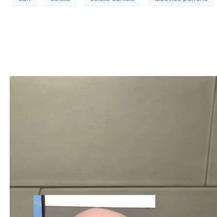
Attenzione a Perrone, nessu
da anni”