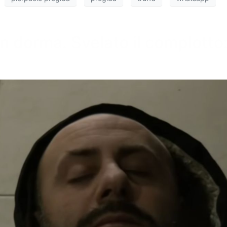
n dorma. Svelato il complotto