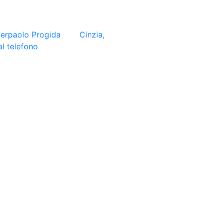
ane abbiamo acceso i nostri riflettori dopo la
i.
ierpaolo Progida
e di
Cinzia,
dopo avervi mostrato le
al telefono
, abbiamo iniziato anche a raccontare quello
 Noi però non dormiamo e vi sveliamo altri retroscena