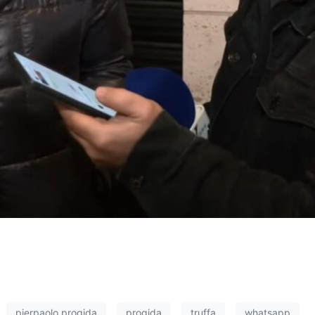
iapertura annunciata l’8 gennaio, e lo facciamo assieme all
ostante aver bonificato circa 60mila euro a Ludovico Perrone
uni messaggi WhatsApp inviati da Perrone a Progida.
pierpaolo progida
progida
truffa
whatsapp