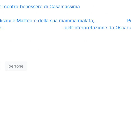
 del centro benessere di Casamassima
su cui da alcune settim
i fantasma. L’inchiesta si è allargata con il passare dei giorn
l disabile Matteo e della sua mamma malata,
della storia di
P
e
, con tanto di sceneggiata e
dell’interpretazione da Oscar 
 sparito nel nulla, dopo le promesse fatte e non mantenute.
za di una sua ex dipendente.
perrone