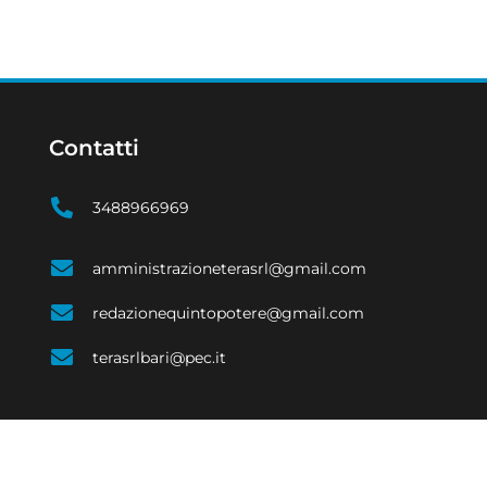
Contatti
3488966969
amministrazioneterasrl@gmail.com
redazionequintopotere@gmail.com
terasrlbari@pec.it
SOCIALE
ECONOMIA
EVENTI E CULTURA
COSTUME
SPORT