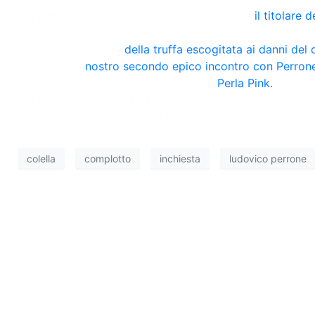
Torniamo ad occuparci di Ludovico Perrone,
il titolare
segnalazioni di alcuni clienti circa trattamenti e pacchett
Dopo avervi parlato
della truffa escogitata ai danni de
immagini del
nostro secondo epico incontro con Perron
che si nasconde dietro il mondo della
Perla Pink.
Perrone ha fatto cadere in un sonno profondo tutti ed è
sul rapporto con Colella e Iurlo, grazie alla testimonian
colella
complotto
inchiesta
ludovico perrone