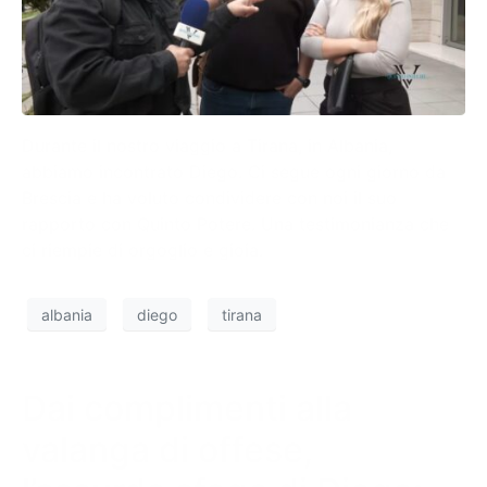
Durante il nostro viaggio a Tirana, in Albania,
abbiamo incontrato Diego. Ci segue ogni giorno da
Brescia e ha voluto condividere con noi il suo
rapporto con Quinto Potere. Una testimonianza che
ci riempie di orgoglio e gioia.
albania
diego
tirana
Dai complimenti alla
valanga di offese,