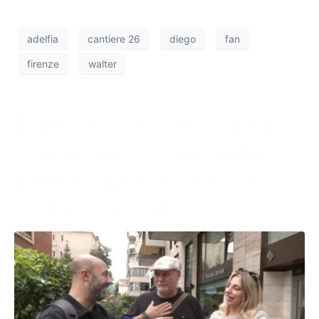
adelfia
cantiere 26
diego
fan
firenze
walter
Ferite aperte, strascichi e
commerciale. L’incontro
con Diego a Tirana: “Vi
scelgo ogni giorno”