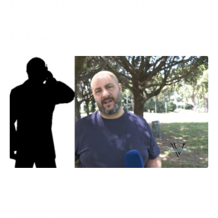
l’assurdo sfogo di Diego:
“Fascistoni siete come
Hitler”
Spesso riceviamo telefonate minatorie che
ovviamente non condividiamo con la nostra
community. Questa volta però vi raccontiamo
davvero un fatto curioso e particolare.