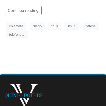
Continue reading
chiamata
diego
friuli
insulti
offese
telefonata