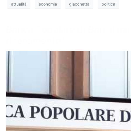
attualità
economia
giacchetta
politica
Banca Popolare di Bari, il m
risanamento”