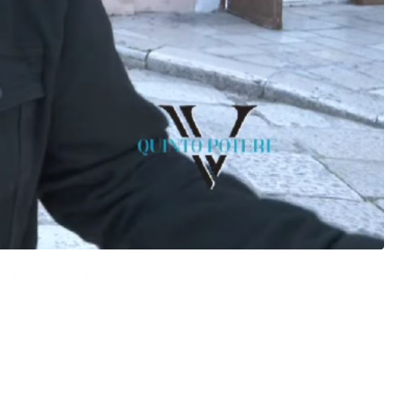
olutamente un braccio di ferro tra Antonio e il sindaco
nche inviato ha inviato ad Antonio un messaggio.