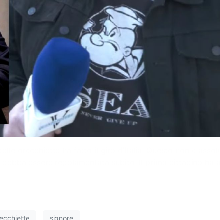
delle orecchiette ha fatto il giro d’Italia. Questo non è ass
debba essere regolamentata subito. Il primo cittadino ha a
ecchiette
signore