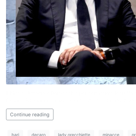
Il blitz di Antonio a Barivecchia per denunciare la truffa 
Decaro. Riteniamo semplicemente che questa situazione 
Continue reading
bari
decaro
lady orecchiette
minacce
or