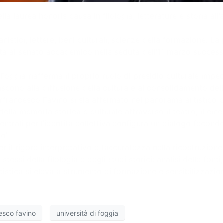
della laurea honoris causa in filologia, letterature e storia 
anistici, lettere, beni culturali, scienze della formazione. L
ta al senato accademico nella seduta dell’11 marzo successi
di Foggia riafferma il proprio ruolo di presidio culturale im
iscono alla diffusione della cultura e al consolidamento del
rfrancesco Favino si sia affermato nel panorama artistico 
ella memoria storica e culturale attraverso il teatro, il cin
entrali per l’identità collettiva configura un dialogo fecond
o”.
r il rigore interpretativo e l’accuratezza nella ricostruzione 
essi della filologia e degli studi storici: analisi delle font
tistica si eleva a strumento di formazione e sensibilizzazion
esco favino
università di foggia