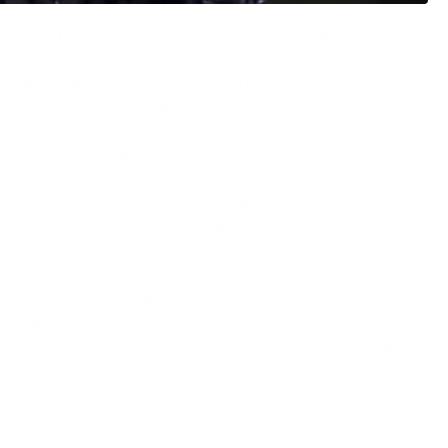
all’attore e produttore cinematografico Pierfrancesco
a proposta presentata dalla direttrice Barbara De Serio e
vamente trasmessa al Ministero dell’Università e della
pegnato a valorizzare personalità che, attraverso
la memoria storica”.
contemporaneo non soltanto quale interprete di
ema e la televisione. La sua capacità di dare corpo a
o tra filologia della parola, letteratura come espressione
dei contesti culturali e linguistici dei personaggi
i, comprensione critica dei testi e trasmissione
e culturale, capace di restituire vitalità a epoche, opere