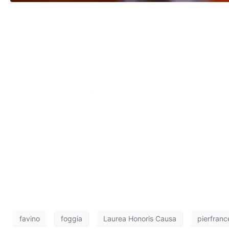
L’Università di Foggia avvia l’iter per il riconoscimento 
Favino.
Lo ha deliberato all’unanimità il dipartimento di studi um
condivisa con il rettore Lorenzo Lo Muzio sarà sottopos
Ricerca per il perfezionamento dell’iter.
“Con tale iniziativa – si legge in una nota – l’università 
l’eccellenza del proprio percorso professionale, contribu
La motivazione del riconoscimento sottolinea come “Pie
straordinaria versatilità, ma quale autorevole mediatore d
figure complesse e di restituire profondità a narrazioni c
dell’esperienza umana e storia come patrimonio condivis
“La carriera di Favino – prosegue la nota – si distingue pe
rappresentati, in un approccio che richiama i fondamenti st
consapevole del sapere. In tale prospettiva, la pratica ar
e vicende decisive della nostra tradizione”.
favino
foggia
Laurea Honoris Causa
pierfranc