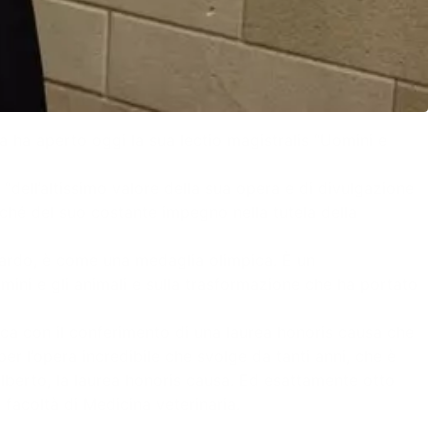
la ha aperto oggi la sua lectio magistralis “Uomini e
“dell’altissimo valore della sua opera e di divulgazione
ché del suo costante impegno nella tutela della
uardo, è come una medaglia olimpica. È un
omini e gli animali e sulla trasformazione che ha portato
fica con il conferimento di una laurea honoris causa che
 l’opera incredibile che svolge da tanti anni, che è
 Alberto, la laurea honoris causa. Ed esattamente otto
a facoltà di Medicina veterinaria.