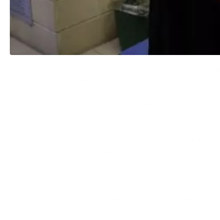
“Passione e altissima qualità, perché la qualità paga sem
animali: una storia millenaria” nella facoltà di Medicina ve
Oggi, l’ateneo “Aldo Moro” ha conferito ad Angela la laur
scientifica volta a promuovere la comprensione del prof
biodiversità”, come si legge nel provvedimento firmato da
Angela si è detto “emozionato” del titolo assegnato “pe
riconoscimento per ciò che fai”. Nel corso della sua lecti
l’uomo a considerare l’animale “da una preda a qualcosa 
Il rettore Bellotti ha commentato: “Per noi oggi è una gi
ha sempre un grande valore simbolico. Ad Alberto Angela
quasi un brand di famiglia”. Già nel 2004, infatti, la fac
anni fa, il 29 gennaio 2018, l’Ateneo conferì sempre a Pier