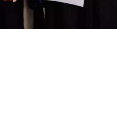
pre”. Con queste parole, rivolte agli studenti, Alberto Ange
terinaria dell’Università di Bari.
ea Honoris causa in Medicina veterinaria, in considerazione 
ondo legame tra l’uomo, il mondo animale e l’ambiente, non
l rettore Roberto Bellotti.
rché ricevere la laurea per un ricercatore è sempre un trag
o magistralis, si è soffermato sul rapporto storico tra gli u
da salvare e proteggere”.
ornata di festa, perché coniughiamo la divulgazione scienti
 – ha aggiunto – abbiamo voluto dare un riconoscimento per
oltà di Medicina veterinaria conferì a Piero Angela, padre di
o Angela il Sigillo d’oro dell’Università di Bari, sempre nell