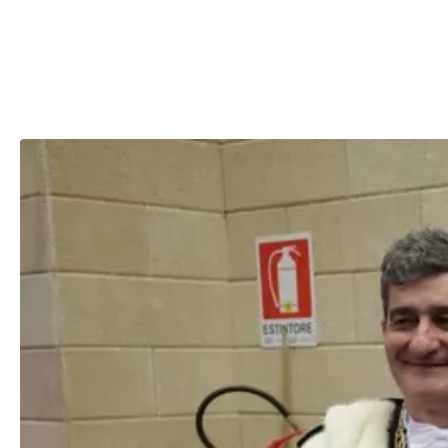
Bari, laurea honoris causa i
una medaglia olimpica”