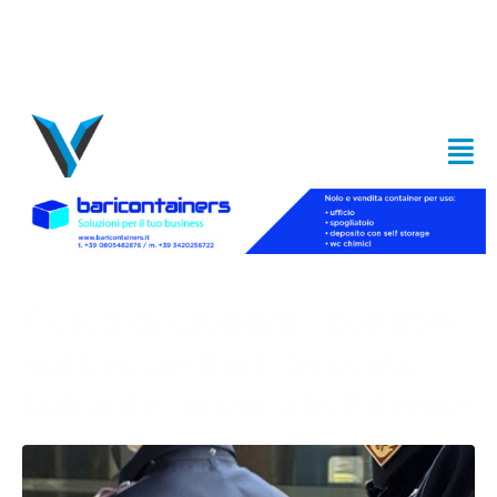
Cerca di eludere i controlli
sul Lecce-Bari, beccato
latitante: arrestato 64enne