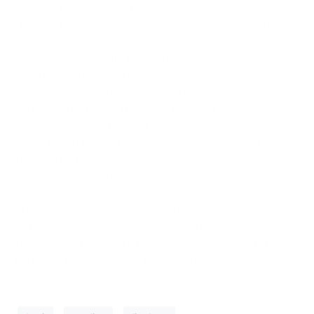
Festival Tour 2026 dopo l’uscita del quarto album
“Tutto è possibile” che ha conquistato il primo posto
nelle classifiche.
“Uno show che è già un evento – annunciano gli
organizzatori di Oversound music festival – Un
viaggio potente tra i brani che hanno segnato una
generazione, nuova musica e l’energia inconfondibile
di uno degli artisti più forti e rappresentativi della
scena urban italiana”. I biglietti sono in vendita su
TicketOne, TicketSms e Vivaticket.
Da segnalare anche il ritorno di Ligabue al Palaflorio
di Bari con il gran finale de La Notte di Certe Notti.
Appuntamento il 18 ottobre, i biglietti saranno
disponibili dalle 11 di giovedì 12 febbraio su
Ticketone e punti vendita abituali. Per gli iscritti al
BarMario i biglietti saranno disponibili dalle 11 di
martedì 10 febbraio.