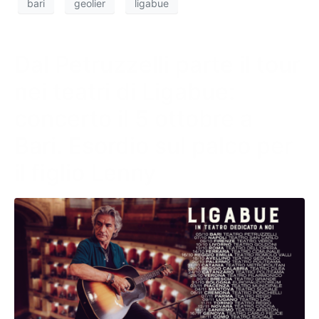
bari
geolier
ligabue
Dal Petruzzelli parte il tour
nei teatri di Ligabue:
concerto il 5 ottobre a
Bari. Esordio sul palco per
il figlio Lenny