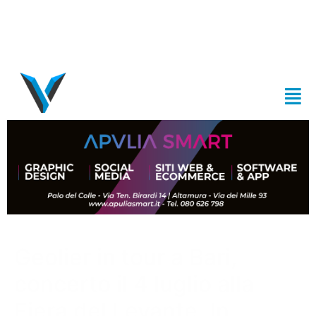
Geolier in tour a Bari,
concerto il 4 luglio alla
Fiera del Levante. In