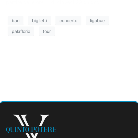
partire dalle ore 11 di giovedì 29 giugno.
bari
biglietti
concerto
ligabue
palaflorio
tour