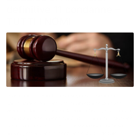
definitive 11 condanne –
TUTTI I NOMI
I carabinieri di Bari hanno eseguito 11 ordini di
carcerazione nei confronti di altrettante persone,
vicine al clan Loiudice di Altamura (Bari), condannate
definitivamente a pene dai 2 agli 11 anni di reclusione
per i reati (a vario titolo) di associazione mafiosa
armata, estorsione, detenzione e porto illegale di