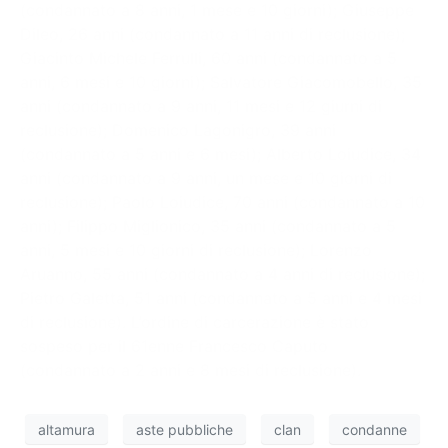
(condannato a 8 anni, 1 mese e 10 giorni); Giuseppe
Dileo, 26 anni (condannato a 11 anni di reclusione);
Giacinto Michele Ferrulli, 60 anni (condannato a 5
anni, 6 mesi e 10 giorni); Salvatore Giacomobello, 35
anni (condannato a 9 anni, 11 mesi e 12 giurni di
reclusione); Domenico Lagonigro, 39 anni
(condannato a 5 anni e 6 mesi); Alberto Loiudice, 34
anni (condannato a 9 anni, un mese e 10 giorni di
reclusione); Paolo Loiudice, 70 anni (condannato a 10
anni); Filippo Miglionico, 35 anni (condannato a 5
anni, 5 mesi e 10 giorni di reclusione); Lorenzo
Aruanno, 55 anni (condannato a 4 anni di reclusione);
Pietro Galetta, 51 anni (condannato a 5 anni e 4 mesi
di reclusione). L’ordine di carcerazione è stato
sospeso per il 61enne Francesco Caputo
(condannato a 2 anni e 8 mesi di reclusione).
altamura
aste pubbliche
clan
condanne