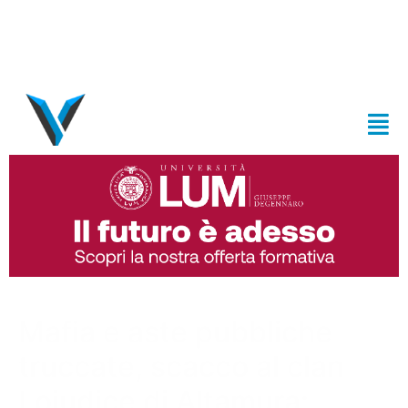
Mafia e aste pubbliche
truccate, scacco al clan
Loiudice di Altamura: