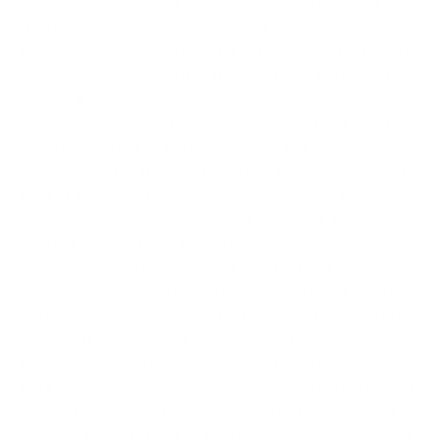
armi, turbativa d’asta e associazione finalizzata al
traffico di sostanze stupefacenti.
Nei confronti di una persona l’ordine di carcerazione
è stato sospeso. I fatti si riferiscono al periodo tra il
2018 e il 2019. Il clan Loiudice, secondo gli inquirenti,
è stato legato prima al clan Parisi-Palermiti e poi al
gruppo Capriati di Bari. Gli 11 ordini di carcerazione
eseguiti oggi si riferiscono all’inchiesta Logos della
Dda di Bari, con la quale è stato svelato il ruolo
egemone del clan sulla città di Altamura. Il gruppo
gestiva “in regime di monopolio” lo spaccio di
cocaina, hashish e marijuana su Altamura e, in alcuni
casi, ha impedito il regolare svolgimento di alcune
gare “esercitando violenza o minaccia nei confronti
degli altri partecipanti al fine di scoraggiarli”.
Nel corso delle indagini sono stati confiscati ai clan
beni per 150mila euro e sequestrati contanti per oltre
162mila euro. Gli ordini di carcerazione sono stati
eseguiti nei confronti di Michele Acquaviva, 44 anni