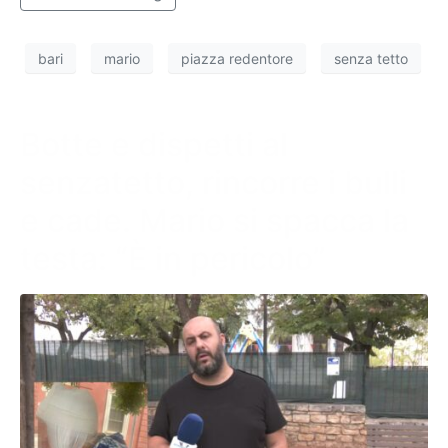
bari
mario
piazza redentore
senza tetto
Botte e dispetti al
senzatetto, rincorre i bulli
e cade. Mario si spacca la
testa: “È in pericolo”