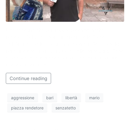
Uno scenario che purtroppo avevamo anche
previsto. Sul posto sono intervenute le Forze
dell’Ordine, ma lui continua a restare lì. Seduto sulla
panchina e vittima ogni giorno delle baby gang. Cosa
dovrà succedere ancora prima di dover intervenire
una volta per tutte?
Continue reading
aggressione
bari
libertà
mario
piazza rendetore
senzatetto