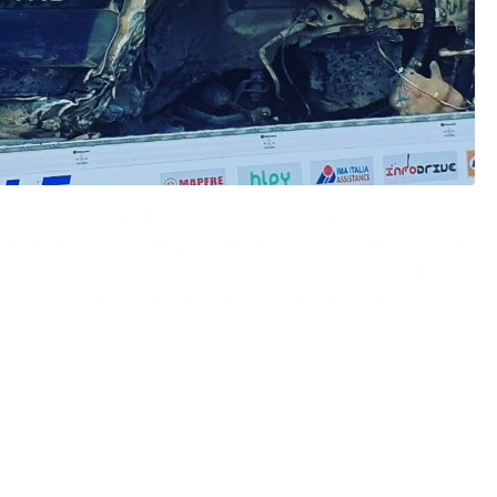
rossa cilindrata di colore scuro. Ad avere la peggio il
o la frattura della tibia e del perone della gamba destra.
donna delle Grazie, all’altezza dell’incrocio con via
e indagini sono state affidate ai Carabinieri, a setaccio