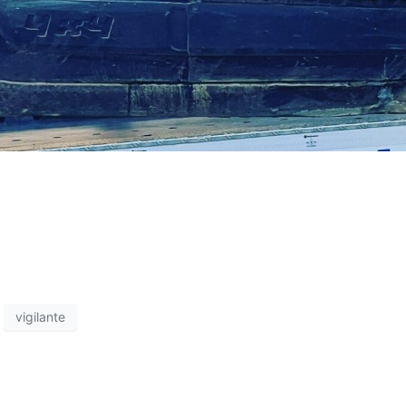
ustriale di Ruvo questa mattina all’alba da una vettura di g
dal 118 dopo essere stata soccorso dai colleghi, ha rimediat
v si è avvicinato e ha speronato l’auto di servizio in via Ma
poi interrompere la sua corsa sullo spartitraffico centrale. L
ianza della zona.
vigilante