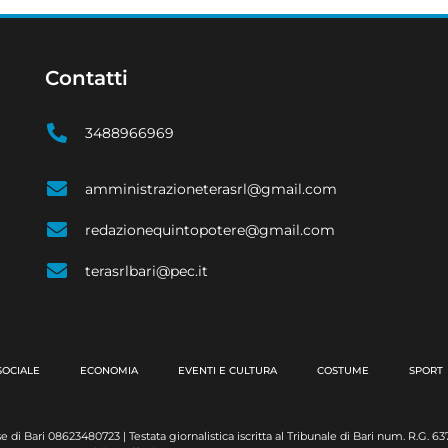
Contatti
3488966969
amministrazioneterasrl@gmail.com
redazionequintopotere@gmail.com
terasrlbari@pec.it
SOCIALE
ECONOMIA
EVENTI E CULTURA
COSTUME
SPORT
e di Bari 08623480723 | Testata giornalistica iscritta al Tribunale di Bari num. R.G. 