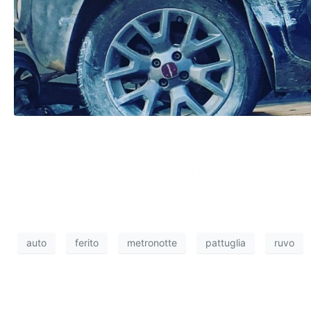
Un’auto della Metronotte è stata speronata nella zona ind
vigilante alla guida. La vittima, trasportata in ospedale 
L’uomo stava pattugliando la zona industriale quando il Su
Pasolini. La vettura si è schiantata contro un albero per 
anche le immagini registrate dai sistemi di videosorvegl
auto
ferito
metronotte
pattuglia
ruvo