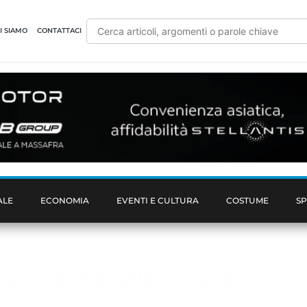
I SIAMO
CONTATTACI
ALE
ECONOMIA
EVENTI E CULTURA
COSTUME
S
peronata nella zona industrial