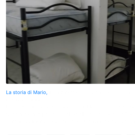
La storia di Mario,
il senzatetto di 53 anni che vive per 
nostra community.
Dopo aver introdotto la sua storia, Mario si è aperto co
Questa volta vi parliamo dell’ostello abbandonato a Pol
contiamo almeno 23 posti letto e 6 bagni in uno stato an