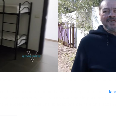
strada da ormai più di un anno e ospitato temporaneamente n
n noi e ha raccontato come ha vissuto negli ultimi mesi,
lan
ignano che potrebbe essere una soluzione importante per i
che eccellente. Urge una spiegazione per fare chiarezza sul