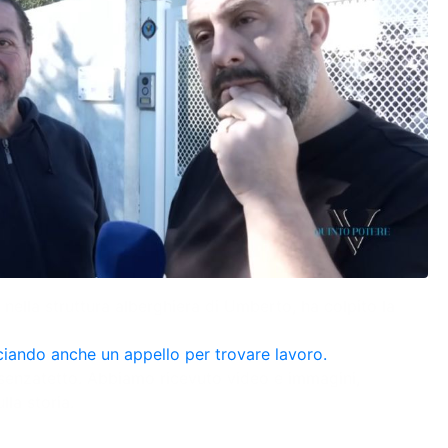
ella struttura alberghiera di Umberto, ha colpito la
ciando anche un appello per trovare lavoro.
 senzatetto. Abbiamo ricevuto video e immagini,
la storia.