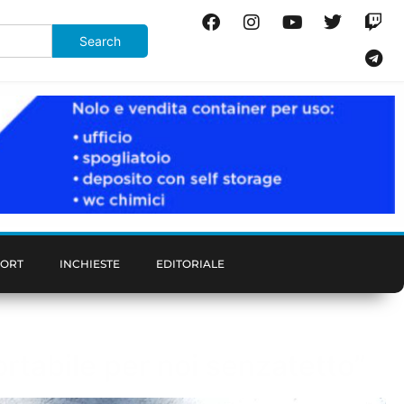
PORT
INCHIESTE
EDITORIALE
rtabile per noi senzatetto”