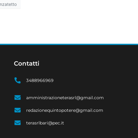
nzatetto
Contatti
3488966969
amministrazioneterasrl@gmail.com
redazionequintopotere@gmail.com
terasrlbari@pec.it