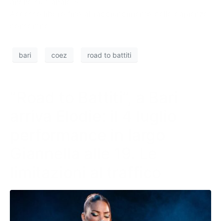
anche su Canale 5.
Accesso libero fino al raggiungimento delle capienze
consentite
bari
coez
road to battiti
“Road to Battiti”, a Bari
arriva Elodie: il 4 luglio
performance in largo
Giannella alle 19. Le
limitazioni al traffico