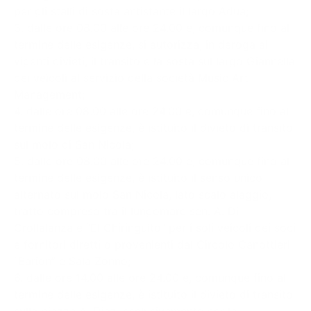
per gli stalli di sosta antistante il largo Adua;
3. dalle ore 08.00 alle ore 24.00 e, comunque fino al
termine delle esigenze, si autorizza, in deroga ai
vigenti divieti, il transito e la sosta sul largo Giannella
dei veicoli al servizio della società Music Art
Management;
4. dalle ore 08.00 alle ore 24.00 e, comunque fino al
termine delle esigenze, è istituito il divieto di transito
sul molo di San Nicola;
5. dalle ore 08.00 alle ore 24.00 e, comunque fino al
termine delle esigenze, è istituito il senso unico
alternato sul molo San Nicola, lato scalo alaggio,
tratto compreso tra il lungomare sen. A. Di
Crollalanza e “El Chiringuito” per i soli veicoli dei soci
e fornitori diretti o provenienti dal Circolo Canottieri
“Barion” e Sala Zonno;
6. dalle ore 14.00 alle ore 24.00 e, comunque fino al
termine delle esigenze, è istituito il divieto di transito
sulla piazza A. Diaz, esclusivamente per la