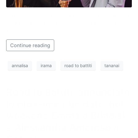
Sabato 1° giugno tappa di Irama a San Ferdinando di
Puglia, domenica nel Barese arrivano Annalisa e
Tananai.
Continue reading
annalisa
irama
road to battiti
tananai
Road to Battiti, annunciate
le prossime due date: nel
weekend Emma a Brindisi
e Alessandra Amoroso a