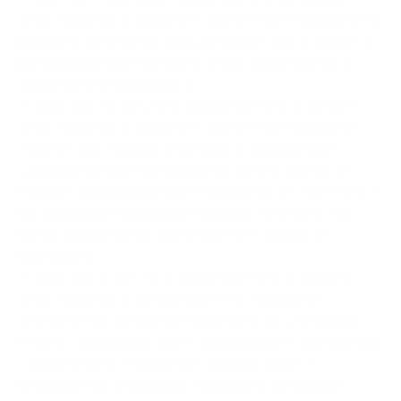
delle esigenze, è istituito il “DIVIETO DI TRANSITO” su
piazza IV Novembre, esclusivamente per le corsie di
preselezione con direzione verso corso Cavour e
corso Vittorio Emanuele II;
2. dalle ore 14 alle 24 e, comunque fino al termine
delle esigenze, è istituito il “DIVIETO DI FERMATA”
(eccetto per i veicoli a servizio di persone con
capacità motorie sensibilmente ridotte munite di
regolare contrassegno per disabili ex art. 188 C.d.S.)
sul lungomare Imperatore Augusto, lato terra, nel
tratto compreso tra via Genovese e piazza IV
Novembre;
3. dalle ore 8 alle 20 e, comunque fino al termine
delle esigenze, è CONSENTITO IL TRANSITO
all’interno del perimetro individuato da: via Brigata
Regina – via Brigata Bari – via Capruzzi – via Oberdan
– via Di Vagno – lungomare Nazario Sauro –
lungomare Di Crollalanza – piazza IV Novembre –