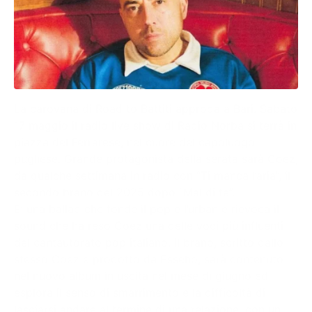
La carovana di Road to Battiti approda a Bari. Sabato
17 maggio il radio live show di Radio Norba si terrà in
piazza del Ferrarese, nel cuore del capoluogo
pugliese. Grande protagonista della serata sarà Coez,
da qualche settimana in radio con “Ti manca l’aria”, il
secondo brano del 2025 dopo “Mal di te”.
E’ una ballad che fonde il pop e l’urban e rievoca il
sound che ha reso Coez una delle voci più influenti
del cantautorato pop italiano. Il brano, scritto dallo
stesso Coez e prodotto da Esseho, sarà contenuto
nel nuovo album in uscita nel mese di giugno ed
esplora il senso di smarrimento e la difficoltà di
lasciarsi andare al termine di una relazione, con un