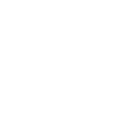
programma a luglio su Canale 5. Venerdì 19 giugno il
palco di Largo Giannella, a Bari, ospiterà Serena
Brancale, Levante e Delia, protagoniste del brano
estivo Al mio paese, insieme ai The Kolors. Sul Molo
San Nicola sarà inoltre allestito il villaggio dei partner
con attività e intrattenimento.
Dopo le tappe di Manfredonia con Irama e J-Ax e di
Martina Franca con Raf e Fred De Palma, il tour
proseguirà sabato ad Alberobello con Annalisa e
domenica a Polignano a Mare con Achille Lauro. In
tutte le località, dalle 18, i conduttori di Radio Norba
animeranno il pubblico con musica e interviste agli
artisti, mentre i concerti inizieranno alle 21.
L’ingresso sarà gratuito fino al raggiungimento della
capienza consentita. Le esibizioni entreranno a far
parte delle puntate di “Tim Battiti Live”, registrate a
Trani dal 24 al 28 giugno e in onda dal 2 luglio su
Canale 5 e Radio Norba Tv. Alla conduzione
dell’edizione 2026 ci saranno Ilary Blasi, affiancata da