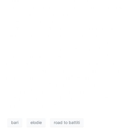
carreggiata prospiciente il mare, e il largo Giannella,
tratto compreso tra lungomare N. Sauro e lungomare
sen. A. Di Crollalanza;
7. Dalle ore 08.00 alle ore 20.00 e, comunque, fino al
termine delle esigenze, in deroga all’Ordinanza
Sindacale n. 2322 del 20.3.1991 è consentito il
transito ai veicoli al servizio della società Music Art
Management srl, con portata superiore a t. 3,5,
previa comunicazione dei numeri di targa alla sala
operativa del Corpo di Polizia locale, all’interno del
perimetro individuato da: via B. Regina – via B. Bari –
via Capruzzi – via Oberdan – via Di Vagno –
lungomare Nazario Sauro – lungomare A. Di
Crollalanza – piazza IV Novembre – corso Vittorio
Emanuele II – corso Vittorio Veneto.
bari
elodie
road to battiti