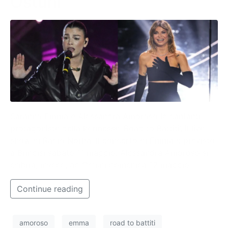
Ostuni
Saranno Emma e Alessandra Amoroso le cantanti
protagoniste della kermesse ‘Road to Battiti’, il live
show di Radio Norba. Il concerto di Emma è previsto
a Brindisi sabato 11 maggio. Alessandra Amoroso si
esibirà, invece, ad Ostuni domenica 12 maggio.
Continue reading
amoroso
emma
road to battiti