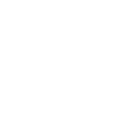
corso Vittorio Emanuele II – corso Vittorio Veneto, ai
veicoli al servizio della società Music Art
Management srl, con portata superiore a t. 3,5,
previa comunicazione dei numeri di targa alla sala
operativa del Corpo di Polizia locale.
Dal presente provvedimento restrittivo sono esclusi i
mezzi adibiti al soccorso e della Forza Pubblica.
Inoltre sono esclusi:
A. i mezzi utilizzati dall’organizzazione previa
esposizione di specifico “PASS” a colori con logo
dell’evento e targa, prodotto a cura degli stessi
organizzatori e preventivamente vidimato dal
Comando di Polizia Locale, che dovrà essere esposto
in maniera visibile sul cruscotto del veicolo; l’elenco
dei veicoli per i quali sarà richiesto il PASS dovrà
essere inviato a mezzo mail almeno 48 ore prima a:
rip.poliziamunicipale@comune.bari.it
B. i veicoli a servizio di persone con disabilità muniti
di regolare contrassegno identificativo (CUDE) ex