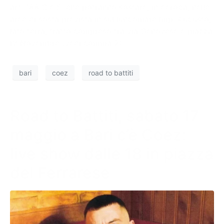
art. 188 C.d.S. che potranno sostare, in deroga, nelle
aree di sosta prevista in sul lungomare Imp. Augusto,
lato terra, tratto compreso tra via Genovese e piazza
IV Novembre (vedi comma 2).
bari
coez
road to battiti
Road to Battiti, sabato 17
maggio a Bari c’è Coez:
live show dalle 18 in piazza
del Ferrarese