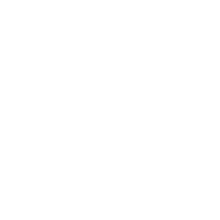
1. dalle ore 00.01 alle ore 24.00 e, comunque, fino al
termine delle esigenze è istituito il divieto di fermata
sul molo San Nicola (un tratto di circa 30 metri in
prossimità del Circolo Canottieri “Barion” e Sala
Zonno, ambo i lati, non dovrà essere interessato da
alcuna occupazione di suolo pubblico per essere
adibito ad area di manovra e sosta temporanea per
carico e scarico);
2. dalle ore 14.00 alle ore 24.00 e, comunque, fino al
termine delle esigenze è istituito il divieto di fermata
(eccetto per i veicoli a servizio di persone con
capacità motorie sensibilmente ridotte muniti di
regolare contrassegno ex art. 188 C.d.S.) sulle
seguenti strade e piazze:
a. piazza Diaz, lato sinistro nel senso di marcia della
carreggiata compresa tra i giardini e gli edifici,
prolungamento ideale della via Imbriani e compresa
tra via Goffredo Di Crollalanza e via Zara;
b. lungomare sen. A. Di Crollalanza, esclusivamente