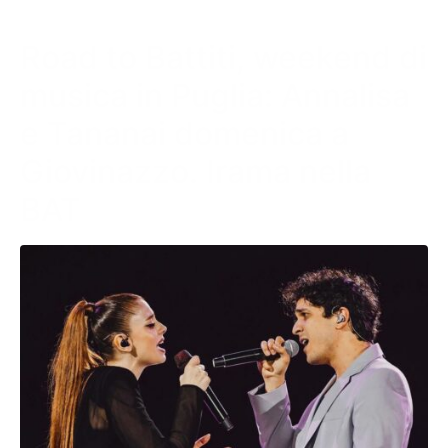
Road to Battiti, weekend di
musica in Puglia: Annalisa
e Tananai domenica a
Giovinazzo. Irama nella
BAT