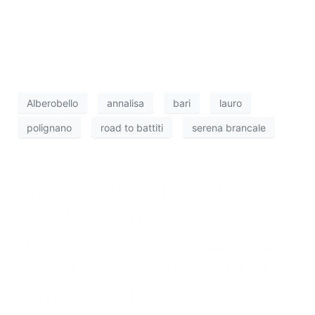
Fabio Rovazzi e Daniele Battaglia, con un cast di
circa 70 artisti, tra cui numerosi interpreti pugliesi
come Emma, Ermal Meta, Serena Brancale, Raf e
Welo.
Alberobello
annalisa
bari
lauro
polignano
road to battiti
serena brancale
Road to Battiti a Bari,
sabato 17 maggio live
show di Coez in piazza del
Ferrarese. Limitazioni al
traffico e alla sosta