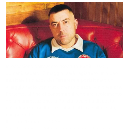
In occasione dell’evento “Road to Battiti 2025”,
domani, sabato 17 maggio, sarà registrato un video
musicale in piazza del Ferrarese e posizionato un
villaggio radio con truck presso piazza IV Novembre.
Pertanto, al fine di consentire il regolare svolgimento
della manifestazione, la Polizia locale ha disposto
un’ordinanza con limitazioni al traffico e alla sosta,
che prevede:
Il giorno 17 maggio 2025:
1. dalle ore 8 alle 24 e, comunque fino al termine