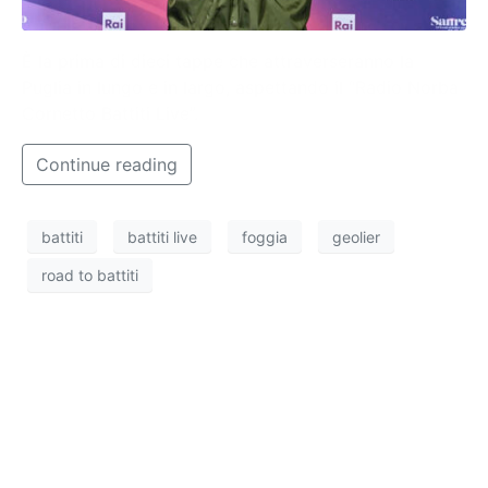
È la prima di dieci tappe che attraverseranno la
Puglia in lungo e in largo, aspettando il “Radio Norba
Cornetto Battiti Live”.
Continue reading
battiti
battiti live
foggia
geolier
road to battiti