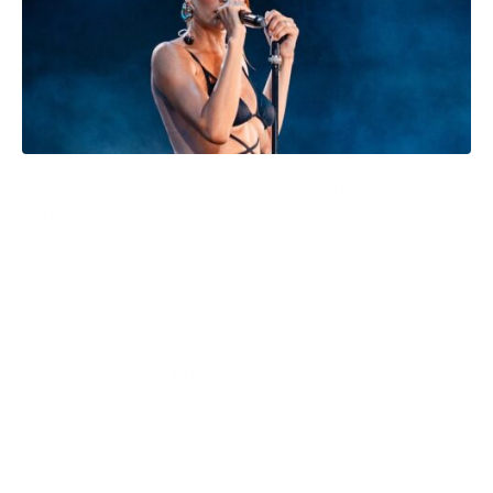
Giovedì 4 luglio è in programma a Bari l’ultimo
appuntamento di “Road to Battiti 2024”, anteprima
itinerante di “Battiti Live”. Protagonista dell’evento
sarà Elodie, che registrerà due performance che
saranno successivamente trasmesse in televisione.
L’esibizione dell’artista è prevista alle ore 19, in Largo
Giannella, con ingresso gratuito, mentre il truck di
Radio Norba sarà presente sul molo San Nicola.
Per consentire lo svolgimento dell’evento, la Polizia
locale ha disposto, con apposita ordinanza, le
seguenti limitazioni al traffico e alla sosta:
Il giorno 4 luglio 2024: