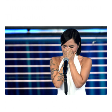
lungomare. Ospiti anche i
The Kolors
BARI – Prosegue il tour di “Road to Battiti”, l’evento
itinerante che anticipa il “Tim Battiti Live” in