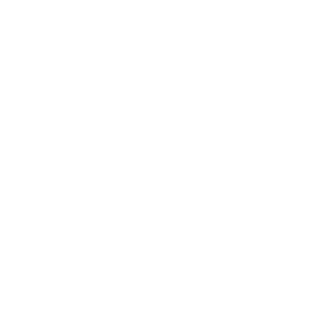
sound delicato che richiama lo stile intimo delle
ballad più celebri di Coez.
Con 63 dischi di platino e 23 dischi d’oro all’attivo,
“Ti manca l’aria” rappresenta il secondo passo della
ripartenza di Coez, che è pronto a trasportare il suo
pubblico in un nuovo viaggio introspettivo e sincero.
Un altro grande nome, dunque, per Road to Battiti. Il
radio live show inizierà intorno alle 18, con dj e
animatori di Radio Norba che intratterranno il
pubblico con musica, giochi, gadget e naturalmente
la straordinaria partecipazione dell’artista ospite
della tappa che sarà intervistato in diretta in radio e
in tv al canale 11 e sul 730 di Sky.
E al termine del radio live show, intorno alle 21,
l’attesa esibizione per la registrazione del videoclip
(circa due canzoni) della “performance on the road”
che sarà successivamente trasmessa in una delle
cinque puntate del “Cornetto Battiti Live”, in onda