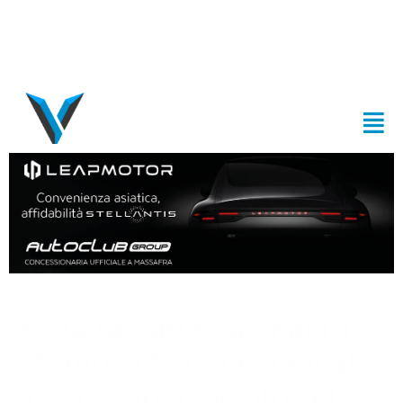
Road to Battiti, domani il
ritorno di Serena Brancale
a Bari: super evento sul