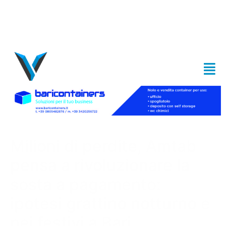
Milioni di perdite, Amtab
pensa a rivoluzionare la
sosta a pagamento:
ipotesi grattino notturno e
nei festivi a Bari