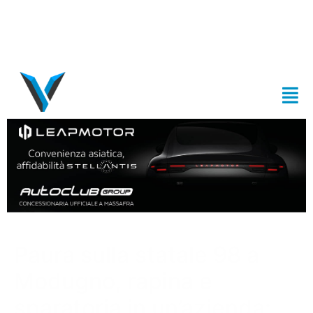
Paura sulla statale 98 a
Modugno, rapina e
sparatoria in un’azienda: