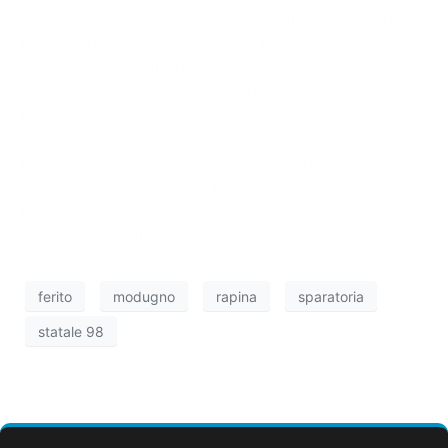
Sunny Infissi, dove due uomini con il volto coperto
hanno fatto irruzione nei locali. Durante il colpo è
scoppiata una colluttazione tra i malviventi e il
titolare dell’attività, rimasto ferito.
L’uomo è stato soccorso dal personale del 118 e
trasportato al pronto soccorso dell’ospedale San
Paolo di Bari per le cure del caso. Sulla vicenda
indagano i Carabinieri, al lavoro per ricostruire
l’esatta dinamica dell’accaduto e identificare i
responsabili della rapina.
ferito
modugno
rapina
sparatoria
statale 98