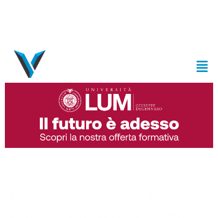
Incidente sulla Altamura-
Gravina, camion si ribalta
dopo scontro con un’auto: