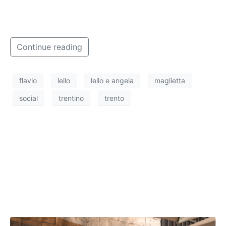
Facebook fino a TikTok dove troverete i nostri video
più divertenti.
Continue reading
flavio
lello
lello e angela
maglietta
social
trentino
trento
Da Trento a trentuno a
suon di trap: Chico lancia
la sfida tutta barese a
Pyroz_baby