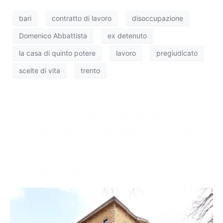
bari
contratto di lavoro
disoccupazione
Domenico Abbattista
ex detenuto
la casa di quinto potere
lavoro
pregiudicato
scelte di vita
trento
Escherichia coli dopo
vacanza a Otranto, muore
18enne di Trento: aperta
inchiesta