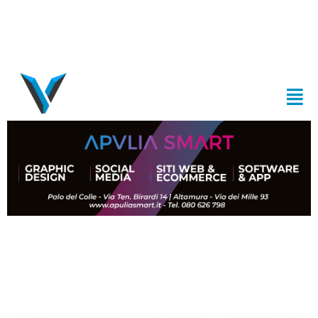
Lavoro incerto a Bari o
contratto subito a Trento?
Domenico al bivio: “Qui sto