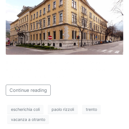
Il giovane è morto venerdì sera. Sotto la lente di
ingrandimento frutti di mare e prodotti caseari
mangiati durante la vacanza.
Continue reading
escherichia coli
paolo rizzoli
trento
vacanza a otranto