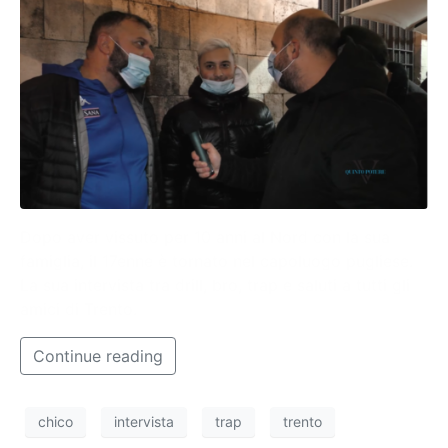
Dopo aver vissuto per 10 anni al Nord con la sua
famiglia, il 17enne è tornato nel capoluogo pugliese.
La sua intervista tra drill, bro, trap e saluti a tutti gli
amici di Trento.
Continue reading
chico
intervista
trap
trento