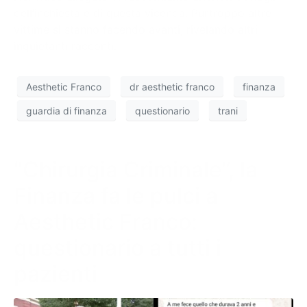
dell’inchiesta e di questa vicenda. Purtroppo altre
vittime si stanno facendo avanti, rivelando altri
inquietanti racconti.
Aesthetic Franco
dr aesthetic franco
finanza
guardia di finanza
questionario
trani
“Chirurgia Criminale”, la
Finanza fa le pulci a
Aesthetic Franco:
questionario a tutti i
pazienti