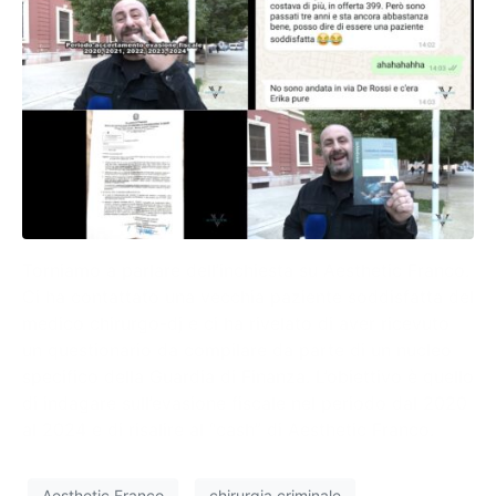
Torniamo a parlare dell’inchiesta su Aesthetic Franco.
Ci ha contattato una vecchia paziente soddisfatta del
medico chirurgo-dj e ci ha rivelato di aver ricevuto
un questionario da compilare da parte di un nucleo
specifico della Guardia di Finanza. L’obiettivo è quello
di indagare sull’evasione fiscale nel periodo dal 2020
al 2024 e di risalire al “cash” di Aesthetic Franco.
Aesthetic Franco
chirurgia criminale