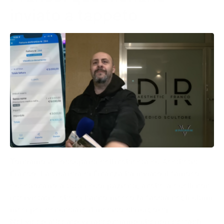
inviato a tappeto
Torniamo ad occuparci dell’inchiesta su Aesthetic
Franco. La Guardia di Finanza ha inviato il famoso
questionario a tutti i suoi pazienti, anche a quelli non
intervistati e che ci hanno messo la faccia negli ultimi
mesi per denunciare il medico chirurgo-dj.
Nel video allegato vi raccontiamo ulteriori dettagli