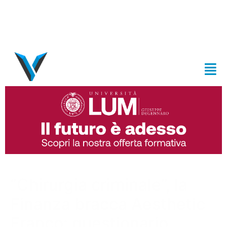
“Chirurgia criminale”, la
Finanza bracca Aesthetic
Franco: questionario