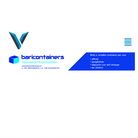
Olivieri non era mai sazio,
un piano per truffare la
Regione: l’incontro a casa
del “re delle rapine”
Angelo Falco