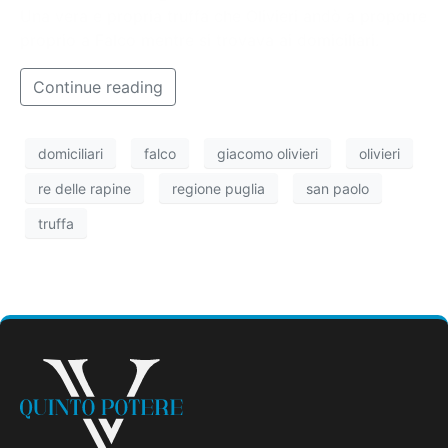
Una vera e propria truffa che Olivieri andò a proporre
proprio a Falco mentre si trovava ai domiciliari.
Continue reading
domiciliari
falco
giacomo olivieri
olivieri
re delle rapine
regione puglia
san paolo
truffa