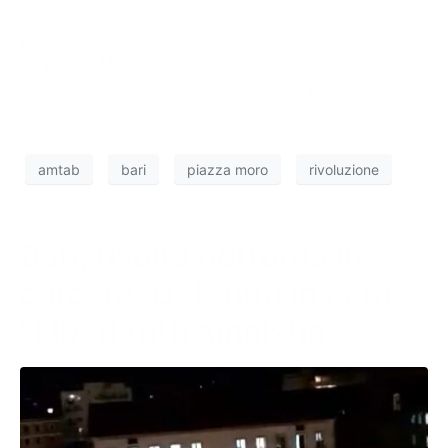
della stessa stazione dove ora sostano i taxi. Si farà
posto ad un unico spazio pedonale. Passerà invece
da piazza Moro il servizio delle linee dei nuovi bus
elettrici. Il Comune resta in attesa del progetto
definitivo.
amtab
bari
piazza moro
rivoluzione
Bari, rivolta notturna in
carcere. Detenuti in coro:
“Liberi tutti amnistia”