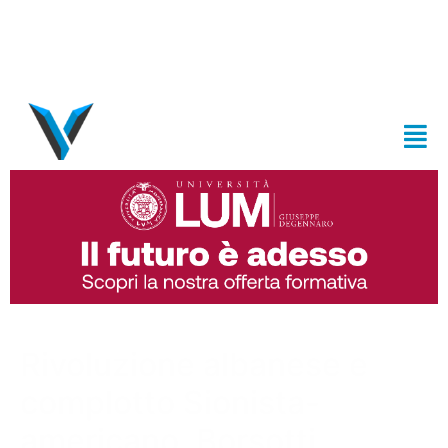
Rivoluzione albanese e
complotto Sionista-
americano. Borsotti