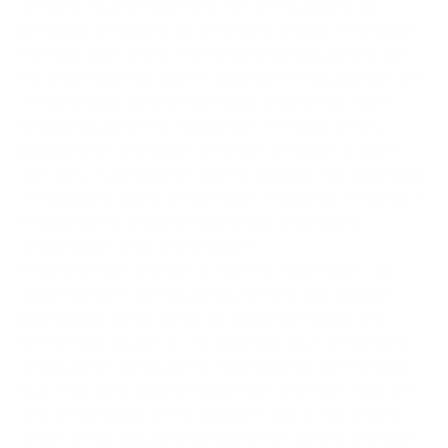
secondo quanto riportato da La Repubblica, la
prossima settimana tra il Comune di Bari e il gruppo
Ferrovie dello Stato. I lavori potrebbero partire già
nei primi mesi del 2025 e potrebbe rivoluzionare uno
dei luoghi più controversi della città di Bari. Tutto
rientra nel progetto complesso del Nodo Verde,
piazza Moro potrebbe diventare off limits in parte
alle auto. E potrebbero essere rimossi, con l’apertura
del cantiere, anche lo sportello dell’Amtab, l’edicola e
il chioschetto presenti nella zona. Scatterà la
sospensione della concessione.
Il cantiere sarà affidato a Ferrovie dello Stato. Gli
alberi saranno salvaguardati, mentre altri saranno
piantumati. Addio anche al capolinea Amtab che
invece sarà situato in via Capruzzi dove si conta di
concludere i lavori per la realizzazione del Terminal
Bus della città. Si potrà accedere con l’auto solo per
una sosta rapida per la stazione, ma si dirà presto
addio anche alla pavimentazione in asfalto a ridosso