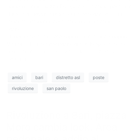
siamo recati in piazza Europa dove l’ufficio postale è
chiuso da maggio creando un disservizio a tutti i
residenti, infuriati e costretti a recarsi tutti in viale
Lazio.
Al momento non è noto sapere se e quando riaprirà.
Ma non è l’unico disservizio, anche lo sportello non
permette il prelievo. A guidare la rivoluzione c’è
Caterina.
amici
bari
distretto asl
poste
rivoluzione
san paolo
Rivoluzione a Bari, piazza
Moro cambia look. Area
pedonale e addio al