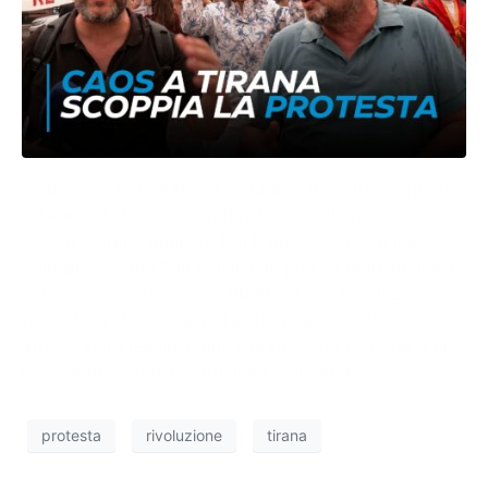
Siamo tornati in Albania e durante il nostro soggiorno
a Tirana ci siamo ritrovati nel cuore di una protesta
contro il primo ministro Edi Rama e contro il leader
dell’opposizione Sali Berisha. In piazza tanti albanesi
in un movimento sociale ribattezzato “Rivoluzione dei
fenicotteri”. Dalla diaspora europea alle richieste di
arresto per i leader politici, le proteste diventano un
movimento contro corruzione e oligarchi.
protesta
rivoluzione
tirana