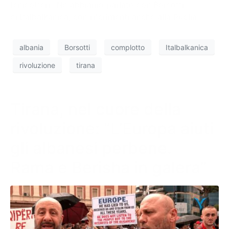
fenicotteri”. Ne abbiamo parlato con Borsotti
di Italbalkanica, con riferimenti anche alla Puglia.
albania
Borsotti
complotto
Italbalkanica
rivoluzione
tirana
Tirana, nel cuore della
rivoluzione: “L’Europa aiuti
gli albanesi perbene.
Rama e Berisha in galera”