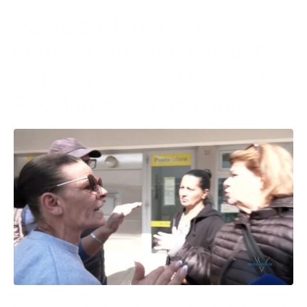
Poste e Distretto Asl
chiusi, Caterina agli amici
del San Paolo: “Mò avast.
Facciamo la rivoluzione”
Disagi a non finire nel quartiere San Paolo di Bari. Ci