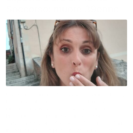
Soccorso: muore 39enne
Una 39enne barese, affetta dalla sindrome di Turner,
ha accusato il 7 dicembre scorso dolori toracici
mentre si trovava a casa con la sua famiglia.
Prontamente è stato allertato il 118, la donna è stata
trasportata al pronto Soccorso di Policlinico di Bari
in codice rosso, con problemi cardiaci accertati.