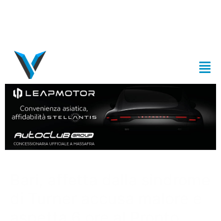
Bari, affetta dalla sindrome
di Turner accusa malore e
aspetta 6 ore al Pronto