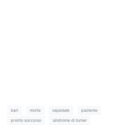
Leonarda, anche se tutti la chiamavano Eleonora, è
arrivata alle 15.40, prima di essere declassata in
codice verde e poi nuovamente classificata come
codice rosso a causa dell’insistenza dei familiari e dei
continui dolori.
Ha atteso diverse ore prima di essere visitata e presa
in cura. Alle ore 22 la 39enne è deceduta. Il personale
sanitario-medico è stato subito messo a conoscenza
della patologia, ma questo non è bastato.
La Procura ha disposto l’autopsia e oggi c’è stato il
conferimento dell’incarico. Bisognerà accertare la
causa del decesso ed eventuali responsabilità
mediche.
bari
morte
ospedale
paziente
pronto soccorso
sindrome di turner