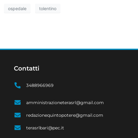
ospedale
tolentino
Contatti
3488966969
amministrazioneterasrl@gmail.com
redazionequintopotere@gmail.com
terasrlbari@pec.it