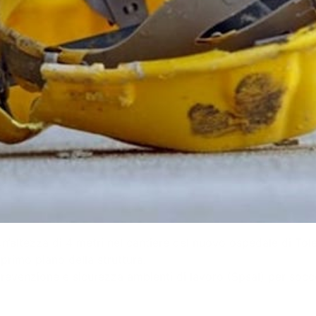
n’altezza di 4 metri nel cantiere del nuovo ospedale di To
primo piano della struttura.
o prevenzione e sicurezza ambienti di lavoro (Spsal) per socco