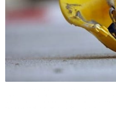
Un 48enne operaio barese è precipitato ieri mattina da u
calpestato un pannello che ha ceduto, cadendo così dal 
Sul posto il 118, i Carabinieri e il personale del Servizi
eliambulanza all’ospedale regionale di Torrette.