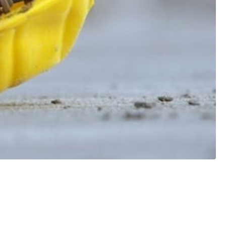
lentino (Macerata). Secondo quanto ricostruito l’uomo ha
rrere il ferito. L’operaio è stato trasferito ad Ancona in