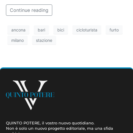
Continue reading
ancona
bari
bici
cicloturista
furto
milano
stazione
QUINTO POTERE, il vostro nuovo quotidiano.
Non è solo un nuovo progetto editoriale, ma una sfida