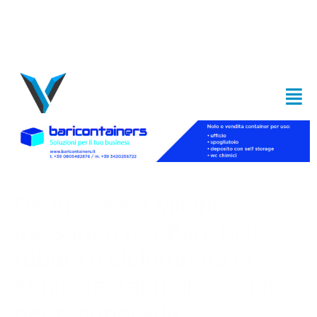
Da Ancona a Milano
passando per Bari, bici
rubata a cicloturista in
stazione: l’appello social
per recuperarla