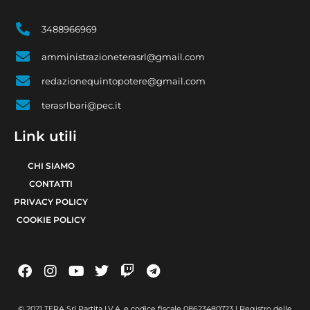
3488966969
amministrazioneterasrl@gmail.com
redazionequintopotere@gmail.com
terasrlbari@pec.it
Link utili
CHI SIAMO
CONTATTI
PRIVACY POLICY
COOKIE POLICY
© 2021 TERA Srl Partita I.V.A. e codice fiscale 08623480723 | Registro delle