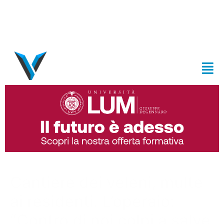
Cantiere dei veleni, multe
ai residenti. L’operaio:
“Contro di noi colpi a salve