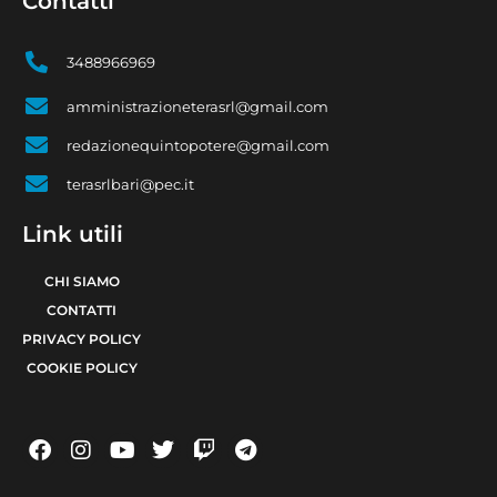
Contatti
3488966969
amministrazioneterasrl@gmail.com
redazionequintopotere@gmail.com
terasrlbari@pec.it
Link utili
CHI SIAMO
CONTATTI
PRIVACY POLICY
COOKIE POLICY