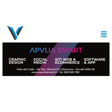
Crediti Iva investiti nel
traffico di droga e
contrabbando di prodotti