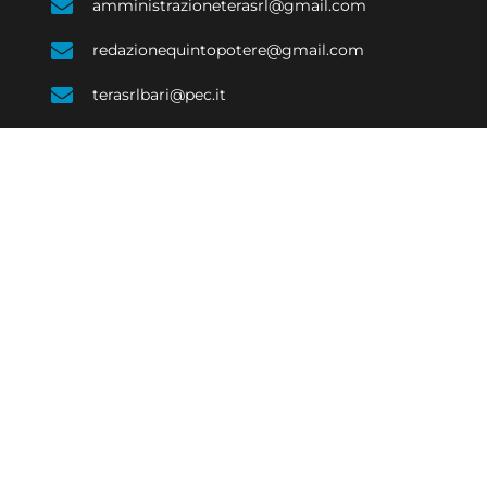
amministrazioneterasrl@gmail.com
redazionequintopotere@gmail.com
terasrlbari@pec.it
SOCIALE
ECONOMIA
EVENTI E CULTURA
COSTUME
SPORT
e di Bari 08623480723 | Testata giornalistica iscritta al Tribunale di Bari num. R.G. 
Responsabile Raffaele Caruso
 with passion by