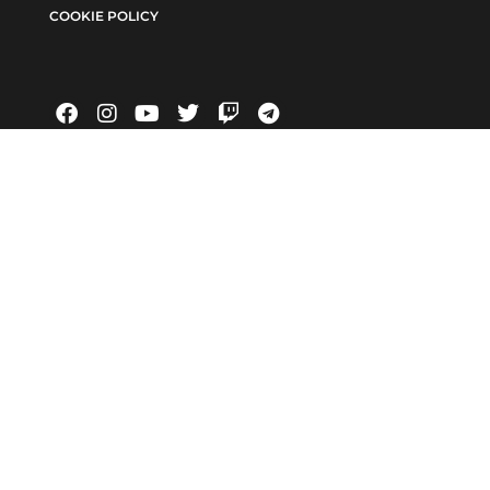
COOKIE POLICY
INCHIESTE
EDITORIALE
6371/2021 num. Registro Stampa 24 | Direttore