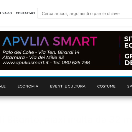
I SIAMO
CONTATTACI
ALE
ECONOMIA
EVENTI E CULTURA
COSTUME
S
di Bitonto, maxi multa da 32 mi