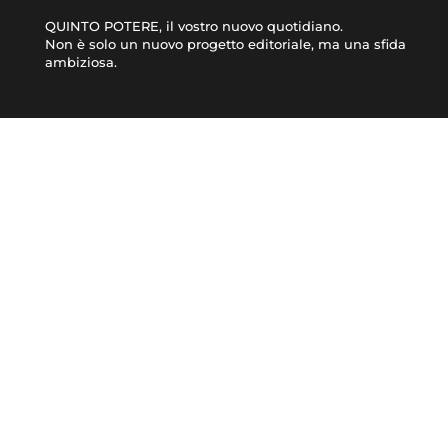
QUINTO POTERE, il vostro nuovo quotidiano.
Non è solo un nuovo progetto editoriale, ma una sfida
ambiziosa.
CRONACA
ATTUALITÀ
© 2021 TERA Srl Partita I.V.A. e codice fiscale 08623480723 | Registro delle impres
Made