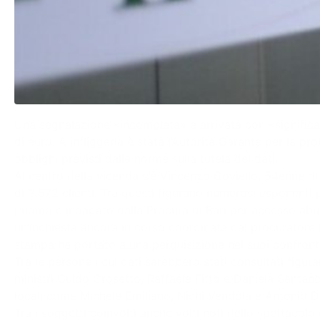
Una segnalazione «incompleta» e arrivata con «significat
di euro. A infliggerla è stata l’Autorità Garante per la p
obblighi previsti dalle norme sulla tutela dei dati.
Al centro della vicenda c’è Vincenzo Coviello, 54enne di B
di 3.572 clienti. Tra questi figurano numerosi esponenti p
L’uomo è indagato dalla Procura di Bari per accesso abusi
un’inchiesta ancora in corso coordinata dal procuratore R
stampa ha portato a una perquisizione nei suoi confronti,
Tra le persone i cui dati sarebbero stati consultati figur
ministri Guido Crosetto, Raffaele Fitto e Daniela Santan
locali come Michele Emiliano, Nichi Vendola e Antonio D
Tra i soggetti coinvolti anche volti noti dello spettacolo