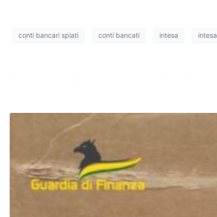
e possibili mandanti dietro gli accessi illeciti.
conti bancari spiati
conti bancati
intesa
intes
Porto di Bari, sequestrate 17
86 milioni