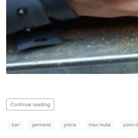
Il carico è stato sequestrato assieme al tir utilizzato per
destinataria della merce per l’ipotesi di reato di contra
Continue reading
bari
germania
grecia
maxi multa
porto d