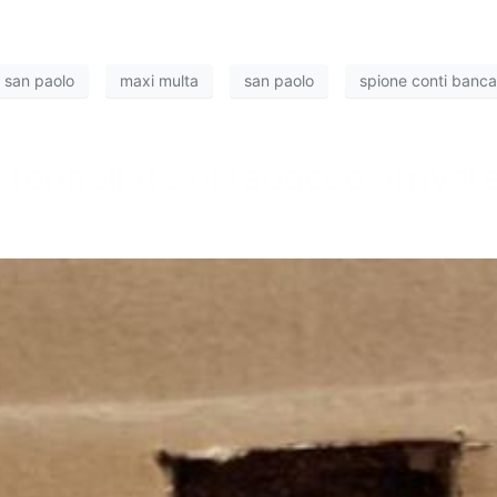
a san paolo
maxi multa
san paolo
spione conti banca
 tonnellate di tabacco arrivat