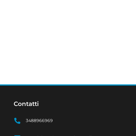
Contatti
3488966969