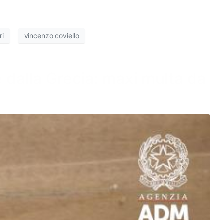
ri
vincenzo coviello
e dalla Grecia: maxi multa da