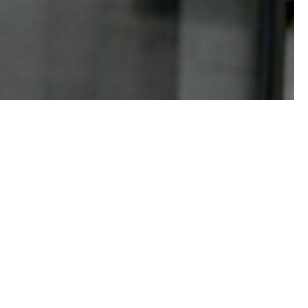
costata a Intesa Sanpaolo una maximulta da 31,8 milioni
» il comportamento dell’istituto nella gestione degli
ato di aver effettuato accessi abusivi ai dati finanziari
 relative alla sicurezza dello Stato, nell’ambito di
opo il licenziamento – la diffusione della notizia sulla
rianna Meloni, oltre ad altri esponenti di rilievo come i
zi, Enrico Letta e Mario Draghi, insieme a esponenti
aperta e mira a chiarire eventuali responsabilità ulteriori