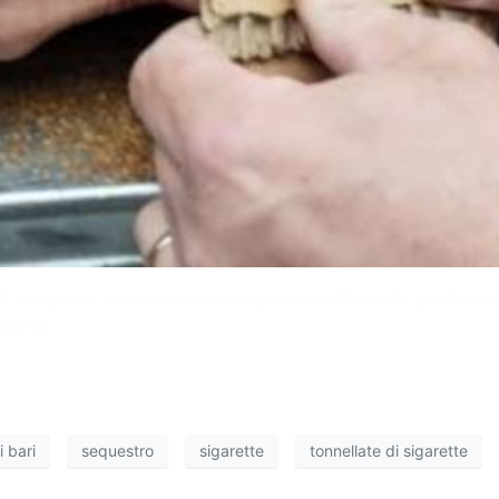
 il trasporto, mentre è stato segnalato all’Autorità giudiziar
bbando.
i bari
sequestro
sigarette
tonnellate di sigarette