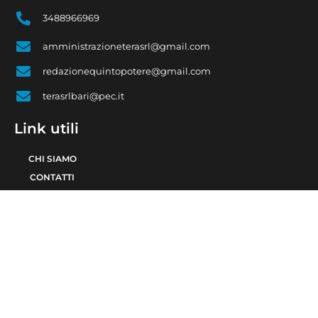
3488966969
amministrazioneterasrl@gmail.com
redazionequintopotere@gmail.com
terasrlbari@pec.it
Link utili
CHI SIAMO
CONTATTI
PRIVACY POLICY
COOKIE POLICY
© 2021 TERA Srl Partita I.V.A. e codice fiscale 08623480723 | Registro delle
imprese di Bari 08623480723 | Testata giornalistica iscritta al Tribunale di Bari