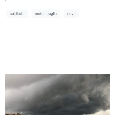
coldiretti
meteo puglia
neve
Meteo Puglia, allerta
arancione in Salento:
previsti temporali e venti
di burrasca