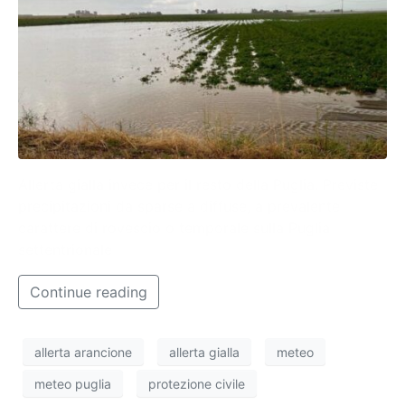
Allerta gialla invece per il resto della Puglia. Previste
precipitazioni da sparse a diffuse, a prevalente
carattere di rovescio o temporale sulla Puglia
settentrionale
Continue reading
allerta arancione
allerta gialla
meteo
meteo puglia
protezione civile