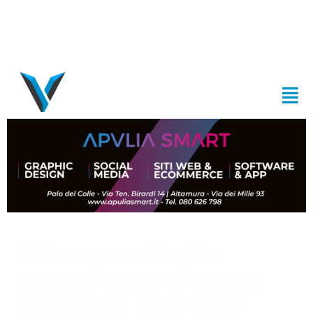
Maltempo in Puglia,
raffiche di vento e neve
nel Barese: a rischio le