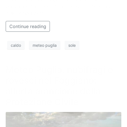
primavera, dal weekend avremo un drastico calo
delle temperature
Continue reading
caldo
meteo puglia
sole
Meteo Puglia, nubifragi e
rovesci nel Foggiano:
allerta arancione della
Protezione Civile