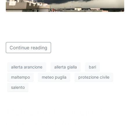
La Protezione Civile ha diramato l’allerta gialla per il
resto della Puglia. Previsti temporali e venti di
burrasca.
Continue reading
allerta arancione
allerta gialla
bari
maltempo
meteo puglia
protezione civile
salento
Meteo Puglia, addio al
caldo anomalo: dal