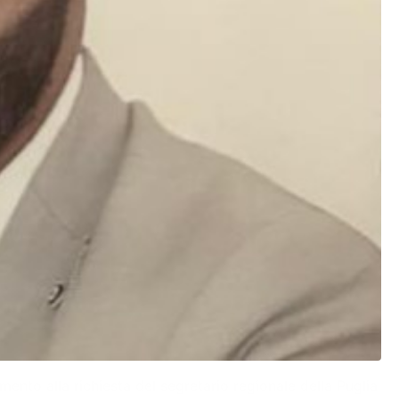
mento alla richiesta del segretario regionale della Puglia