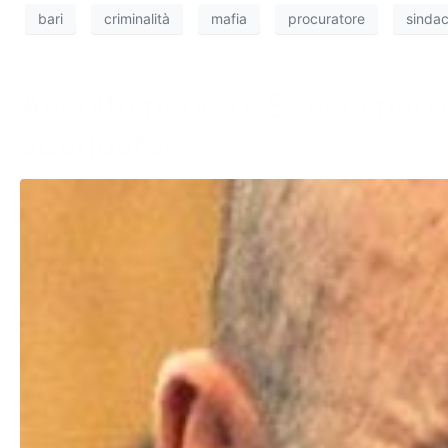
bari
criminalità
mafia
procuratore
sinda
Accolto ricorso, Seccia nuov
adeguarsi”