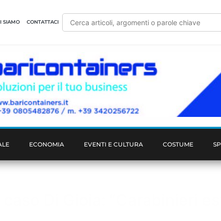
I SIAMO
CONTATTACI
ALE
ECONOMIA
EVENTI E CULTURA
COSTUME
S
 caso Di Gioia: “Carabinieri es