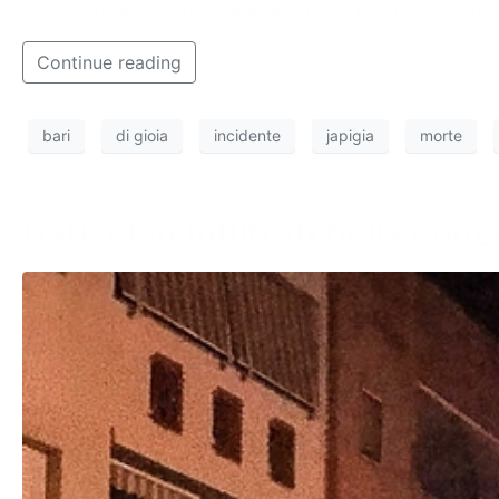
del nuovo sindacato carabinieri, Nicola Magno, di divulga
Continue reading
bari
di gioia
incidente
japigia
morte
Bari, clan infiltrati nell’econ