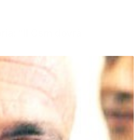
ria: “Il Csm dovrà