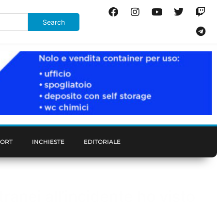
PORT
INCHIESTE
EDITORIALE
tranei all’incidente ho visto