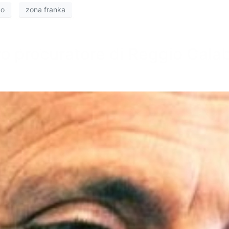
co
zona franka
o procuratore di Reggio Calab