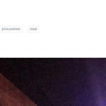
re le immagini di quella notte.
procuratore
rossi
omia della città: “Edilizia e ris