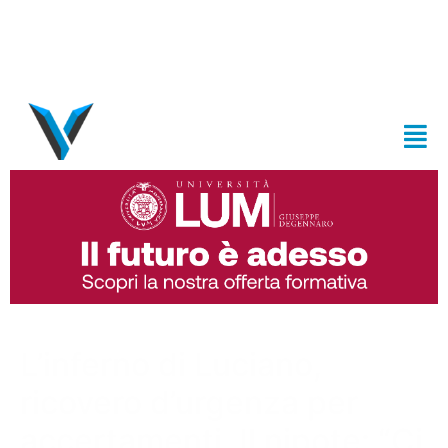
L’inferno di Luciano,
ricovero d’urgenza per
accertamenti. Il nipote: “Ci