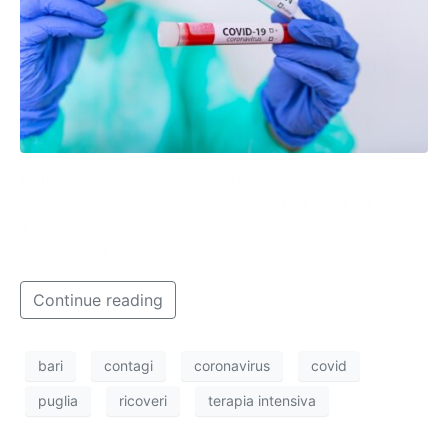
Nelle ultime settimane i contagi sono raddoppiati sia
a livello regionale che provinciale. Dal 21 al 24 marzo
il tasso di occupazione nelle terapie intensive è
passato dal 5% all’8%.
Continue reading
bari
contagi
coronavirus
covid
puglia
ricoveri
terapia intensiva