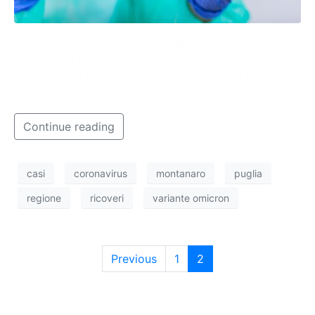
Il direttore del dipartimento Salute della Regione
Puglia, Vito Montanaro: “Era attesa l’impennata di
contagi Covid anche in Puglia, speriamo di tenerla
sotto controllo”.
Continue reading
casi
coronavirus
montanaro
puglia
regione
ricoveri
variante omicron
Previous
1
2