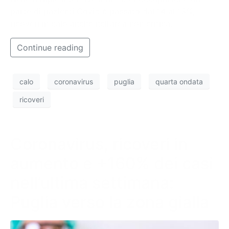
parte di pazienti Covid è passato dal 14 al 13%,
ricoveri in calo anche nell’area non critica.
Continue reading
calo
coronavirus
puglia
quarta ondata
ricoveri
Coronavirus, ricoveri in
aumento e +160% dei casi
nell’ultima settimana:
Puglia verso la zona gialla