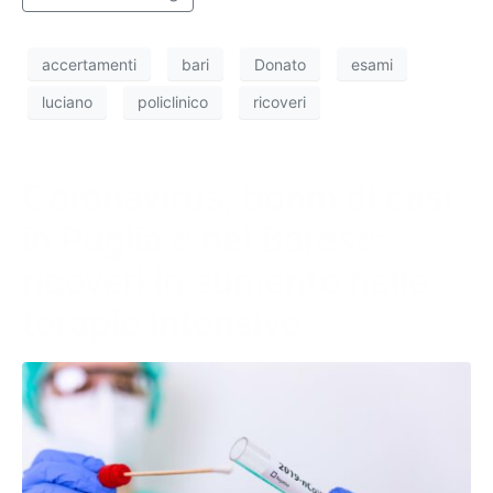
accertamenti
bari
Donato
esami
luciano
policlinico
ricoveri
Coronavirus, boom di casi
in Puglia e nel Barese:
ricoveri in aumento nelle
terapie intensive