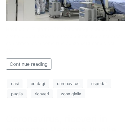
Negli ultimi 7 giorni +71% dei contagi, aumentano
anche le occupazione in terapia intensiva e nell’area
non critica, così come l’incidenza settimanale dei
casi.
Continue reading
casi
contagi
coronavirus
ospedali
puglia
ricoveri
zona gialla
Coronavirus, ricoveri in
aumento: Regione Puglia