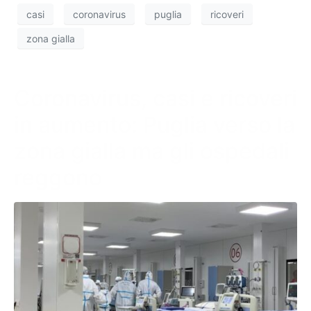
casi
coronavirus
puglia
ricoveri
zona gialla
Coronavirus, casi e ricoveri
in aumento: Puglia verso la
zona gialla ma gli ospedali
reggono