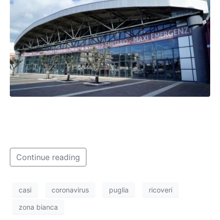
I numeri testimoniano come la Puglia stia reggendo
alla nuova ondata di contagi, mentre altre Regioni
sono ad un passo addirittura dalla zona arancione.
Continue reading
casi
coronavirus
puglia
ricoveri
zona bianca