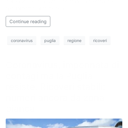
dell’aumento dei ricoveri che stanno interessando
specialmente l’area medica.
Continue reading
coronavirus
puglia
regione
ricoveri
Coronavirus, impennata di
contagi ma la Puglia
resiste. Ricoveri stabili:
numeri ancora da zona
bianca