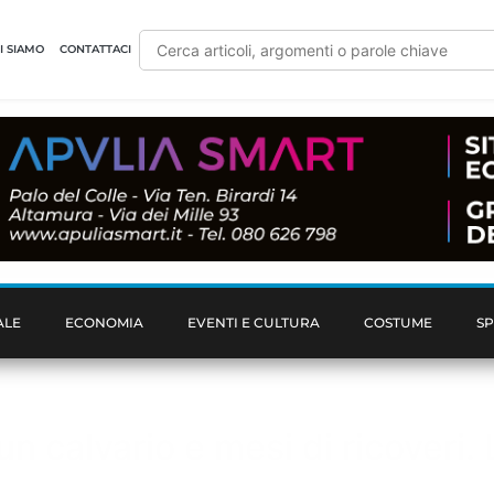
I SIAMO
CONTATTACI
ALE
ECONOMIA
EVENTI E CULTURA
COSTUME
S
calvario e mesi di ricoveri. L