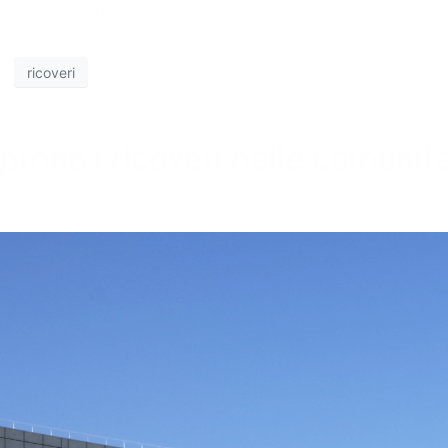
edicina ci fornisce”.
ricoveri
rono i ricoveri nelle comunità