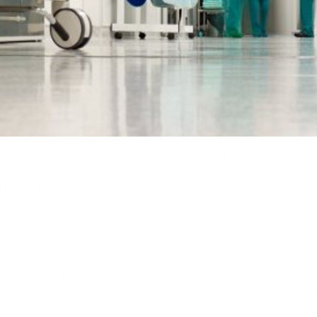
ati nel Centro ustioni del Policlinico di Bari, i sei posti di 
lle diverse settimane.
rico di lavoro ha coinvolto anche le due Rianimazioni del Pol
 gravi ustioni riportate dall’equipe del Centro ustioni”.
alabria, 3 dalla Basilicata, uno dalla Campania, uno dal Moli
ioni provocate da fiamma, soprattutto legate a un uso improp
iù incidenti sul lavoro”.
esi con alcol, preparazione di liquori in presenza di sigaret
sterpaglie in campagna, esplosioni di serbatoi di benzina o 
i profonde superiori al 70% è sempre elevato – conclude Magg