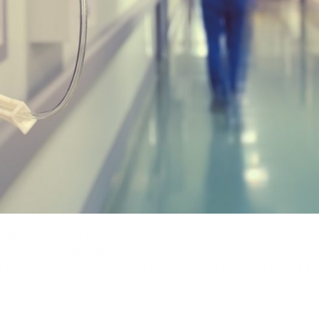
ospedale Vito Fazzi di Lecce dopo mesi di ricoveri tra diver
ficare eventuali responsabilità mediche.
è recata al pronto soccorso di Copertino per forti dolori a
 è stata poi operata d’urgenza alla colecisti.
 condizioni sono peggiorate, costringendola a continui trasf
cura ha aperto un’inchiesta, al momento contro ignoti.