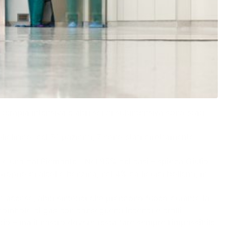
terapia intensiva e altri sei di subintensiva sono stati
iclinico: dei 51 pazienti, 7 sono stati direttamente
se e uno dal Piemonte. “Nel 95% dei casi – spiega Giulio
rio di alcol e benzina; nel 4% da liquidi bollenti, in
te accese, abiti sintetici che prendono fuoco durante la
bombole di gas con conseguenti incendi e crolli.
io – ma il nostro dovere resta fare sempre l’impossibile