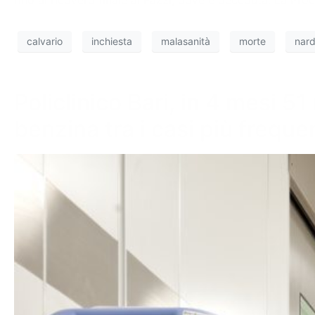
calvario
inchiesta
malasanità
morte
nar
Policlinico Bari, in 4 mesi 51
benzina tra i casi più freque