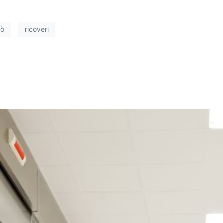
dò
ricoveri
 ricoveri nel Centro ustioni: “U
nti”