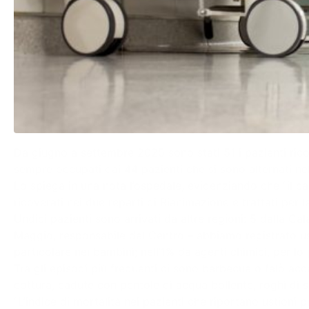
Da giugno a settembre 2025 sono stati 51 i pazienti ricover
sempre occupati dai 44 pazienti che si sono alternati ne
Lo spiega in una nota l’ospedale, evidenziando che “il ca
ricoverati nei due reparti di Rianimazione e trattati per le
Undici pazienti sono arrivati da altre regioni: 5 dalla C
Maggio, responsabile del Centro – abbiamo registrato ust
particolare nei bambini; nell’1% da agenti chimici, per lo p
Tra gli episodi più frequenti ci sono barbecue o falò acc
cottura, cadute con pentole di acqua bollente, roghi di 
“L’indice di mortalità nei pazienti che riportano ustion