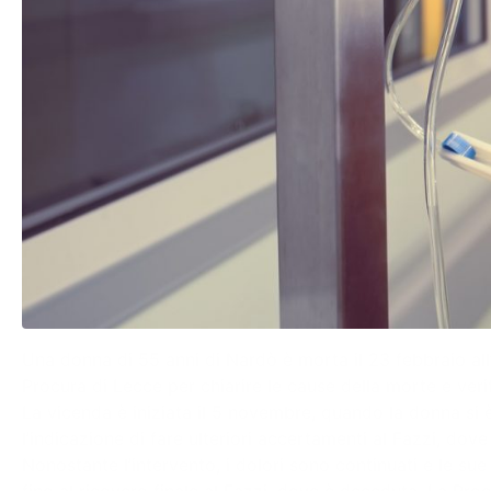
Una donna di 55 anni di Nardò è morta il 23 febbraio all’
Procura di Lecce per chiarire le cause della morte e veri
La vicenda è iniziata il 5 novembre, quando la donna si 
l’indicazione di fare ulteriori accertamenti al Fazzi, dove
Nonostante l’intervento, i dolori sono continuati e le sue
fino al ricovero finale al Fazzi, dove è deceduta. La Pro