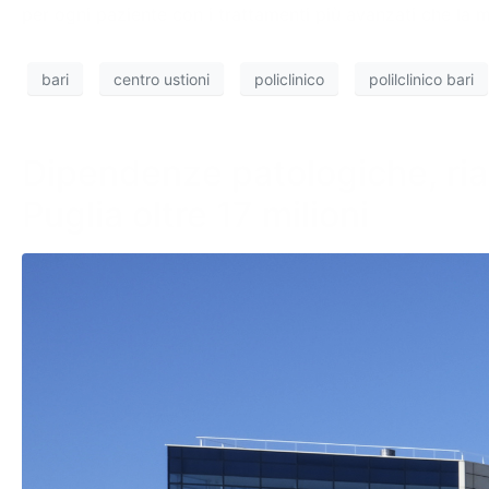
per ogni paziente con i trattamenti più avanzati che la m
bari
centro ustioni
policlinico
polilclinico bari
Dipendenze patologiche, riap
Puglia oltre 17 milioni