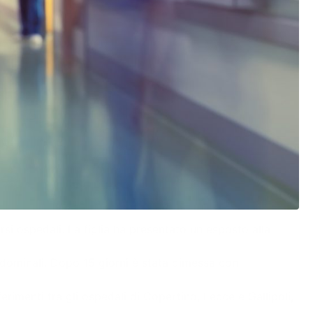
si ospedali. La figlia ha presentato un esposto alla
ddominali. Dopo 15 giorni è stata dimessa con
erimenti tra gli ospedali di Copertino, Lecce e Gallipoli,