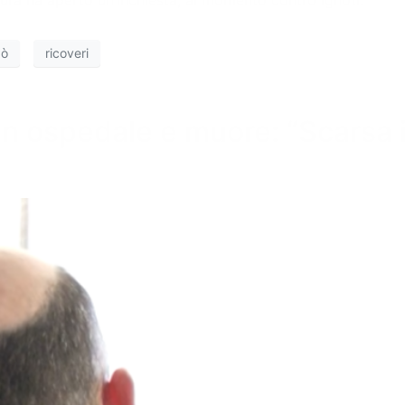
dò
ricoveri
 in ospedale e muore: “Scarsa