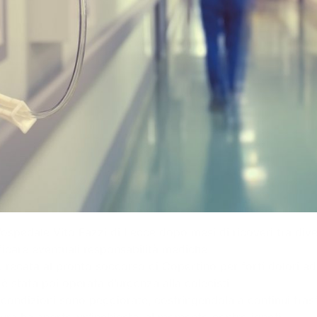
ospedale Vito Fazzi di Lecce dopo mesi di ricoveri tra diver
ficare eventuali responsabilità mediche.
è recata al pronto soccorso di Copertino per forti dolori a
 è stata poi operata d’urgenza alla colecisti.
 condizioni sono peggiorate, costringendola a continui trasf
cura ha aperto un’inchiesta, al momento contro ignoti.