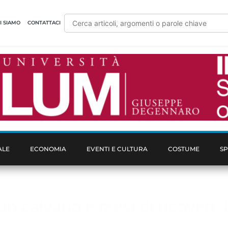
I SIAMO
CONTATTACI
ALE
ECONOMIA
EVENTI E CULTURA
COSTUME
S
calvario e mesi di ricoveri. L