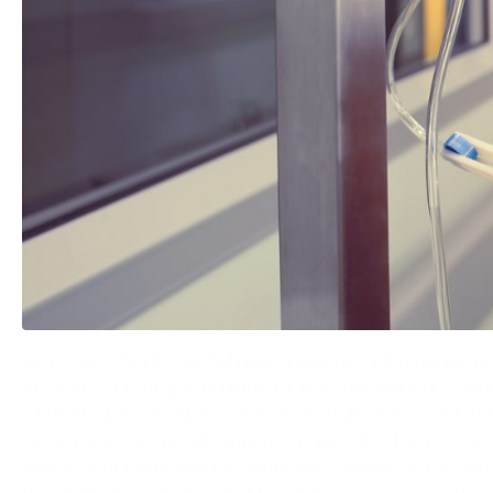
Una donna di 55 anni di Nardò è morta il 23 febbraio all’
Procura di Lecce per chiarire le cause della morte e veri
La vicenda è iniziata il 5 novembre, quando la donna si 
l’indicazione di fare ulteriori accertamenti al Fazzi, dove
Nonostante l’intervento, i dolori sono continuati e le sue
fino al ricovero finale al Fazzi, dove è deceduta. La Pro