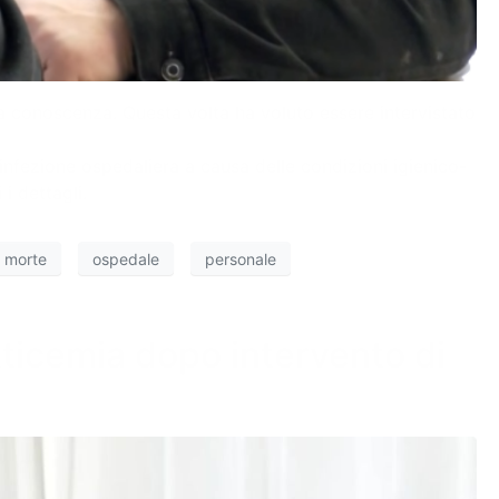
ia conoscenza. Questa volta ha voluto essere intervistato
’infezione ospedaliera a causa delle condizioni igienico-
i dettagli.
morte
ospedale
personale
etticemia dopo intervento di