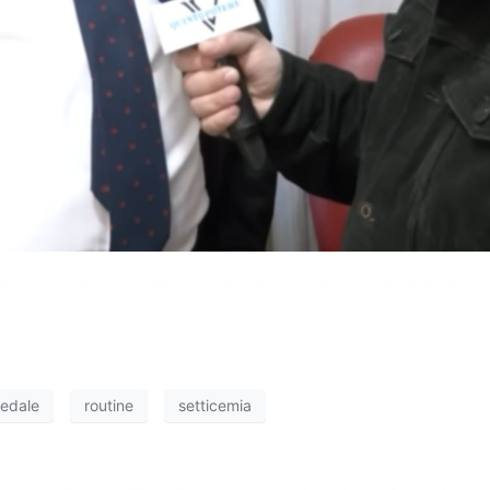
ia di Silvano, scomparso all’età di 83 anni. Il figlio avvoca
edale
routine
setticemia