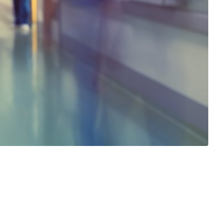
si ospedali. La figlia ha presentato un esposto alla
ddominali. Dopo 15 giorni è stata dimessa con
erimenti tra gli ospedali di Copertino, Lecce e Gallipoli,