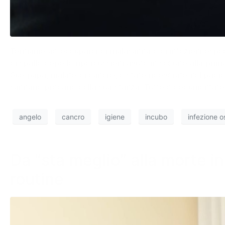
Torniamo ad occuparci di malasanità e di infezioni osped
di spalle dopo le ripercussioni avute in seguito alla prima
Suo papà, malato di cancro, è stato ricoverato nel padigl
sanitarie precarie della sua stanza. Tutto è documentato d
angelo
cancro
igiene
incubo
infezione o
Da “sta meglio” alla morte in
routine