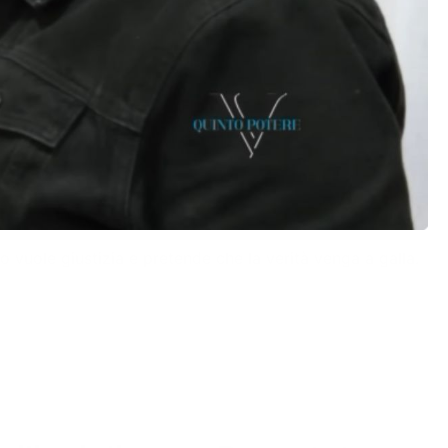
to vuole giustizia e pretende che la verità venga a galla.