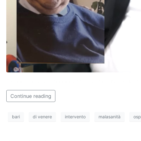
Torniamo a parlare di malasanità, questa volta con la stor
Continue reading
bari
di venere
intervento
malasanità
osp