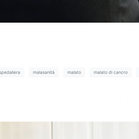
aliere. Questa volta è il turno di Angelo, una nostra vecch
 intervista.
ione Balestrazzi del Policlinico di Bari. Qui ha contratto un
a alcune fotografie inequivocabili. Nel video allegato tutti 
spedaliera
malasanità
malato
malato di cancro
 sei minuti: stroncato dalla s