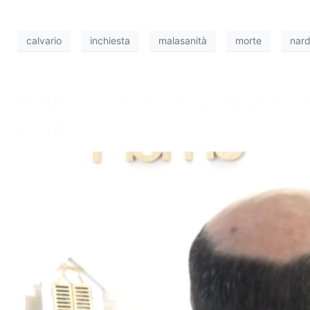
calvario
inchiesta
malasanità
morte
nar
Malato di cancro si aggrava
incubo”