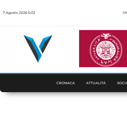
7 Agosto 2026 5:02
CH
CRONACA
ATTUALITÀ
SOCI
Nardò, 55enne muore dopo un 
aperta inchiesta