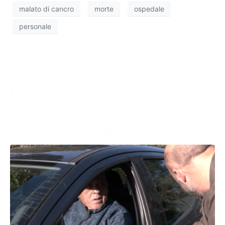
malato di cancro
morte
ospedale
personale
Sull’albero senza
protezioni, minacciati dagli
amici del boscaiolo: “Qua è
diverso apri gli occhi”