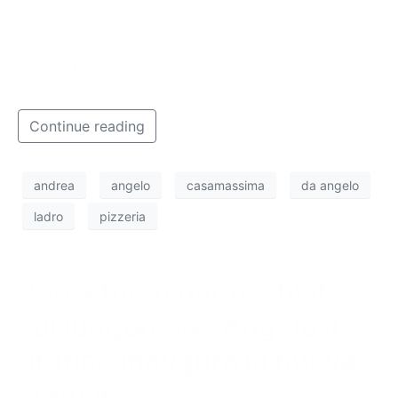
ora non ha ricevuto alcuna visita. Siamo passati da
loro in occasione della festa dei loro primi 18 anni di
attività, per raccontare e testimoniare quanto duro
lavoro e grande passione si nascondono dietro.
Continue reading
andrea
angelo
casamassima
da angelo
ladro
pizzeria
Bari a torso nudo, sfilata
sul lungomare: Angelo il
grafico inaugura la nuova
stagione