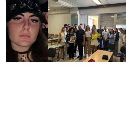
“Oggi abbiamo dato la pagella al nostro angelo,
c’eravamo tutti e ci siamo stretti ai genitori della
nostra Sofia. Un grazie a Vito Lacoppola Assessore
alla Scuola”.
Inizia così il post pubblicato sui social dal liceo
scientifico sportivo Di Cagno Abbrescia, la scuola
frequentata dalla 16enne Sofia Lorusso, deceduta nel
tragico incidente avvenuto il 27 maggio scorso in via
Tatarella. La giovanissima era alla guida di una