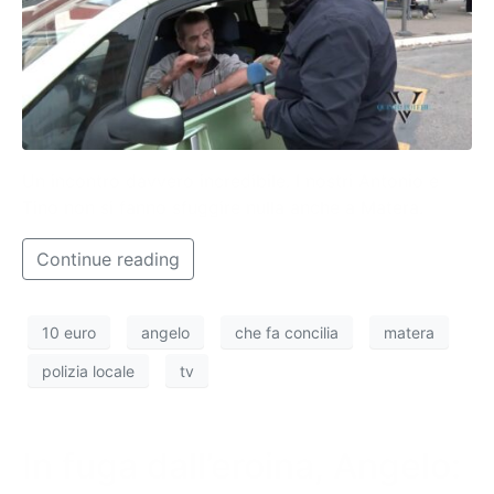
Un incontro davvero incredibile. I nostri Antonio e
Tino non si fanno sfuggire nulla anche a Matera.
Continue reading
10 euro
angelo
che fa concilia
matera
polizia locale
tv
In fuga dall’eroina, Angelo: