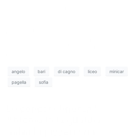
minicar, ribaltata dopo l’impatto con una Volvo,
guidata da un 25enne di Adelfia, indagato per
omicidio stradale.
“Sofia continuerà ad aiutare i giovani attraverso un
progetto sull’educazione stradale che sarà rivolto a
tutti gli studenti della nostra città e partirà con il
nuovo anno scolastico”, si legge nella parte finale del
post.
angelo
bari
di cagno
liceo
minicar
pagella
sofia
Lo conosci Andrea?
Antonio fa la guardia.
Salva la pizzeria da