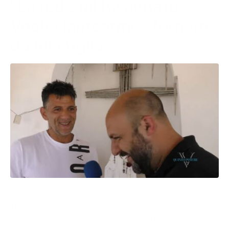
“La fede mi ha aiutato.
Voglio laurearmi e tornare
da mia figlia”
La visita a Giovanni nella Comunità Airone di
Trepuzzi ci ha dato l’opportunità di conoscere
Angelo. Ha 50 anni, è l’anziano del gruppo e ha
deciso di raccontarci la sua esperienza.