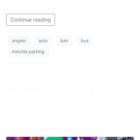
mondo è davvero piccolo.
Continue reading
angelo
auto
bari
bus
minchia parking
Cade dalla carrozzina
all’uscita da scuola,
13enne muore in ospedale:
indagato
l’accompagnatore