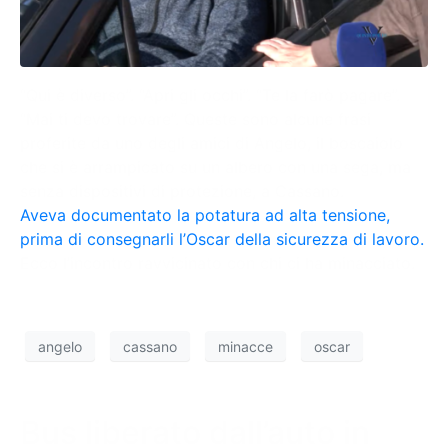
“Qui è diverso”. “Apri gli occhi”. “Te la farò pagare”.
“Mai ti devo trovare”. Queste sono alcune frasi
proferite da uno degli amici di Angelo, il boscaiolo
che si è arrampicato su un albero con una sega, ma
senza dispositivi di protezione, a Cassano.
Aveva documentato la potatura ad alta tensione,
prima di consegnarli l’Oscar della sicurezza di lavoro.
Ecco l’incontro ravvicinato con chi ci ha minacciato.
angelo
cassano
minacce
oscar
Bus liberato dall’auto in