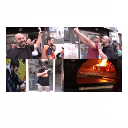
Angelo: “18 anni di duro
lavoro”
Andrea Machisi, il giovane ladro con problemi di
tossicodipendenza, sta seminando il panico a
Casamassima. Anche un’attività storica come la
pizzeria Da Angelo, dopo 18 anni di attività, ha paura
oggi di avere a che fare con lui. Fortunatamente per