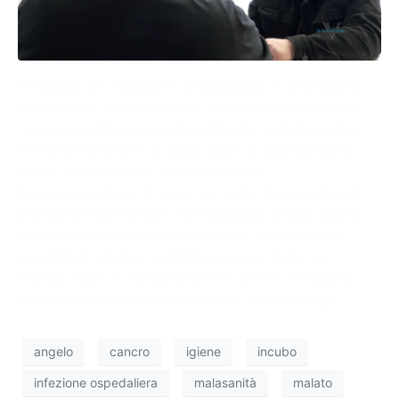
Torniamo ad occuparci di malasanità e di infezioni
ospedaliere. Questa volta è il turno di Angelo, una
nostra vecchia conoscenza. Questa volta ha voluto
essere intervistato di spalle dopo le ripercussioni
avute in seguito alla prima intervista.
Suo papà, malato di cancro, è stato ricoverato nel
padiglione Balestrazzi del Policlinico di Bari. Qui ha
contratto un’infezione ospedaliera a causa delle
condizioni igienico-sanitarie precarie della sua
stanza. Tutto è documentato da alcune fotografie
inequivocabili. Nel video allegato tutti i dettagli.
angelo
cancro
igiene
incubo
infezione ospedaliera
malasanità
malato