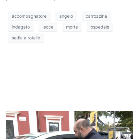
accompagnatore
angelo
carrozzina
indagato
lecce
morte
ospedale
sedia a rotelle
Parcheggia in divieto,
Angelo concilia 10 euro:
Polizia Locale TV Matera
edition