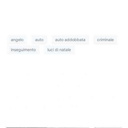
Bitritto. Abbiamo incontrato e intervistato Angelo,
l’automobilista protagonista della notizia che è
diventata virale in tutta Italia. Ecco la sua versione
dei fatti e il suo pentimento.
angelo
auto
auto addobbata
criminale
inseguimento
luci di natale
Incidente in minicar,
16enne muore a Bari. Il
liceo consegna la pagella a
Sofia: “Sei il nostro
angelo”