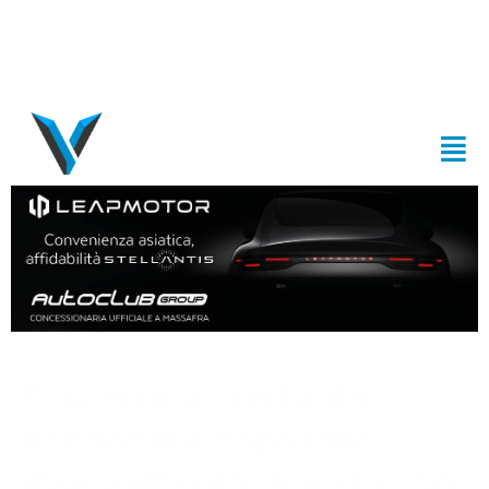
Si schianta con l’auto
addobbata dopo folle
inseguimento. Angelo: “Mi