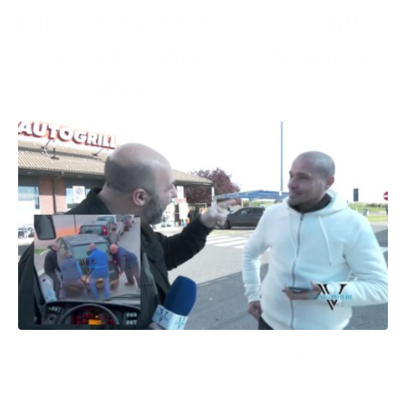
minchia parking, ecco uno
dei 5 eroi: Angelo di nome
e di fatto
La notizia fece il giro del web e dei social. Abbiamo
incontrato e intervistato Angelo per ricordare
quell’episodio e saperne anche qualcosa in più. Il