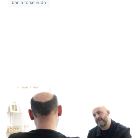
bari a torso nudo
Malato di cancro si
aggrava in ospedale e
muore: “Scarsa igiene e
poco personale. Un
incubo”