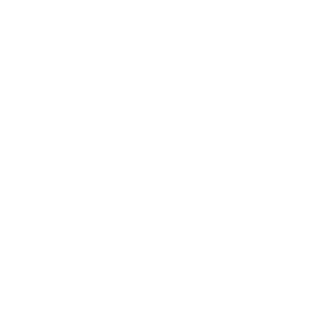
forzista terminata con l’elezione a maggioranza di
Paride Mazzotta a presidente del gruppo. Votazione
alla quale Lobuono non ha partecipato, perché in
disaccordo con la decisione degli altri consiglieri
forzisti, e che ha preceduto l’annuncio di una strada
autonoma per non aver riscontrato “le necessarie
condizioni politiche”.
“Come è noto – spiega Lobuono – ho accettato la
candidatura alla Presidenza della mia Regione
esclusivamente per dare il mio contributo ai cittadini
pugliesi, in forza della mia esperienza da
imprenditore e per la mia militanza di lungo corso nel
centro destra, sempre ancorato ai suoi valori, con
l’intento di mantenerlo unito e coeso e di
rivitalizzarlo”.
“Ritengo di aver raggiunto un buon risultato
elettorale – prosegue Lobuono – soprattutto
considerato il breve tempo da me avuto a
disposizione per la campagna elettorale e il valore di