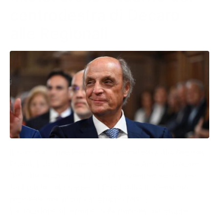
centrodestra di Decaro
alle Regionali
Il candidato presidente del centrodestra alla Regione
Puglia, Luigi Lobuono, sconfitto da Antonio Decaro
(Pd) alle elezioni del 23 e 24 novembre scorsi, non
farà parte del gruppo di Forza Italia in Consiglio
regionale ma aderirà al gruppo Misto.
La decisione al termine della riunione del gruppo