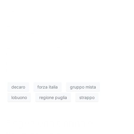
un avversario politico molto forte ed organizzato
come Decaro. Oltre 500.000 elettori mi hanno
sostenuto, addirittura con 16.000 voti in più rispetto
all’intera coalizione di centro destra. Avevo promesso
che sarei rimasto in Consiglio Regionale anche in
caso di sconfitta, e così farò”.
“Assicuro – conclude l’imprenditore – che in Consiglio
Regionale la mia sarà una opposizione costruttiva,
propositiva e seria, nell’interesse di tutti i cittadini
pugliesi e della nostra terra.”
decaro
forza italia
gruppo mista
lobuono
regione puglia
strappo
Segue una donna e