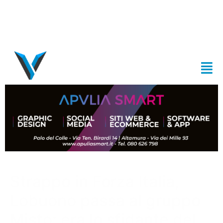
Strappo in Forza Italia,
Lobuono passa al gruppo
Misto: era lo sfidante del