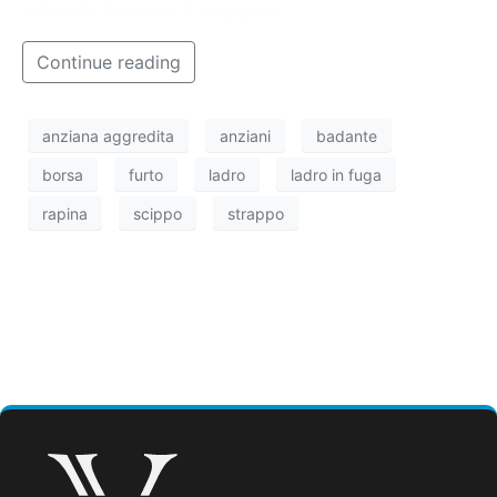
rubato la borsa ed è scappato.
Continue reading
anziana aggredita
anziani
badante
borsa
furto
ladro
ladro in fuga
rapina
scippo
strappo