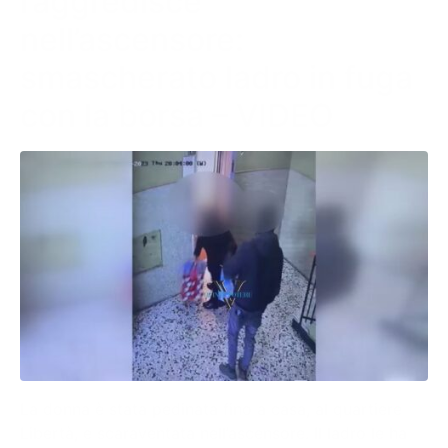
l’aggredisce
nell’ascensore:
smascherato ladro in fuga
con la borsa – VIDEO
La donna è stata pedinata fino a casa, al quartiere
Libertà, e scaraventata nell’ascensore. Il ladro le ha