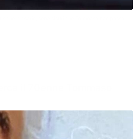
ni fisiche precarie, sono sicuri che Tommaso non possa
 cerca il 70enne Tommaso