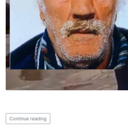
I Carabinieri hanno passato a setaccio le telecamere di v
di Bari.
Continue reading