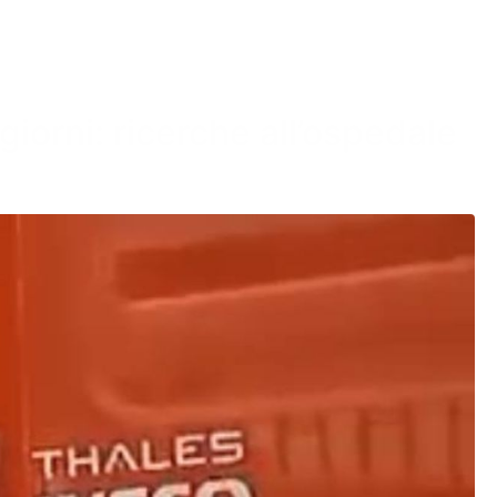
orni: ricerche all’ospedale