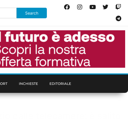
PORT
INCHIESTE
EDITORIALE
o dalle telecamere: è salito