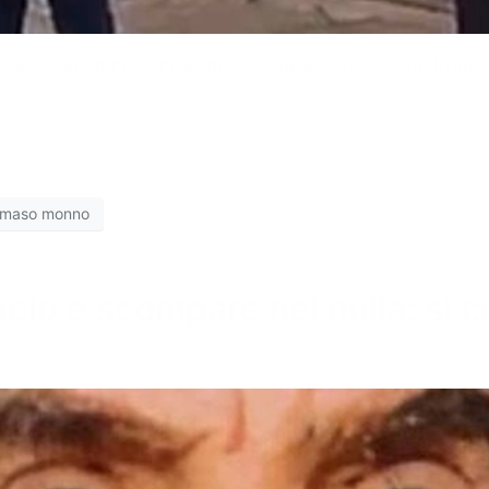
iano con febbre e bronchite. I familiari, viste le condizio
.
maso monno
Paolo e scompare nel nulla: si