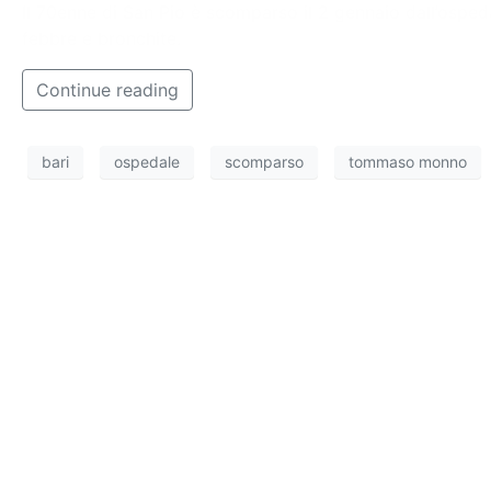
Il 70enne di San Pio è scomparso il 2 gennaio dall’osped
febbre e bronchite.
Continue reading
bari
ospedale
scomparso
tommaso monno