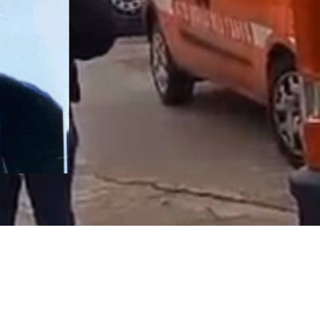
ideosorveglianza della zona e il 70enne è stato visto salire