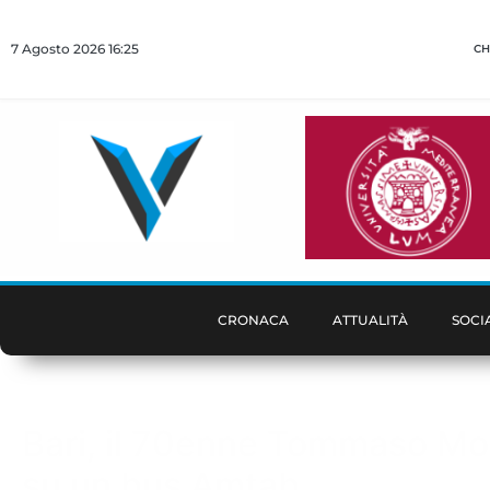
7 Agosto 2026 16:25
CH
CRONACA
ATTUALITÀ
SOCI
Bari, il 70enne Tommaso Monn
su un bus Amtab