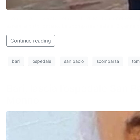
L’uomo era ricoverato nel reparto di Medicina del sesto p
essere andato lontano. La scomparsa risale al 2 gennaio
Continue reading
bari
ospedale
san paolo
scomparsa
tom
Bari, lascia l’ospedale San 
Monno