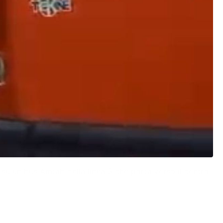
 su un bus Amtab della linea 3 che porta verso il centro