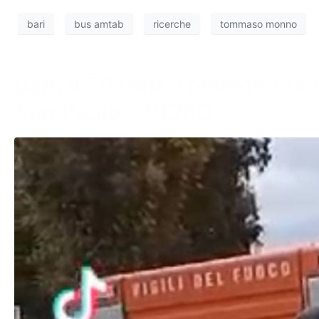
bari
bus amtab
ricerche
tommaso monno
Bari, il 70enne Tommaso Mon
San Paolo – VIDEO