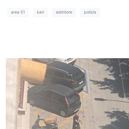
area 51
bari
estintore
polizia
Inferno corso Italia, panico a
tragedia