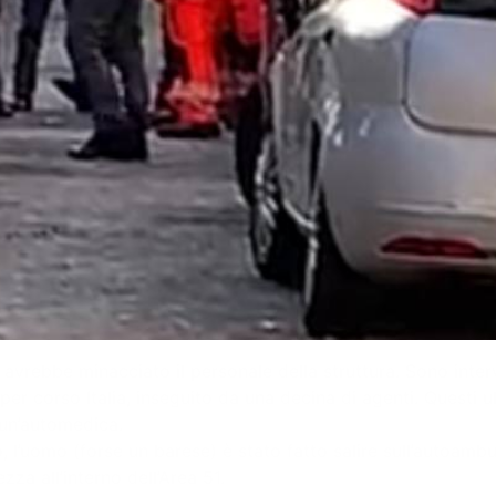
vrebbe minacciato il personale della struttura. Sono intervenu
 per corso Italia, inseguito da una decina di agenti. Questi ul
 un’automedica.
o, l’uomo (forse un barese) è stato fatto salire sull’autoa
zza all’interno dell’Area 51.