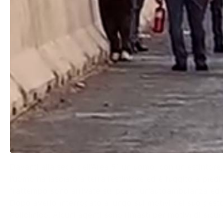
Davanti alla sede dell’Area 51 un uomo, con un estintore, a
l’uomo ha lasciato a terra l’estintore ed è fuggito a piedi
frattempo sono arrivate sul posto un’autoambulanza ed
Dopo averlo interrogato a lungo sui motivi del suo gest
Policlinico. Alcuni agenti sono rimasti per motivi di sicure