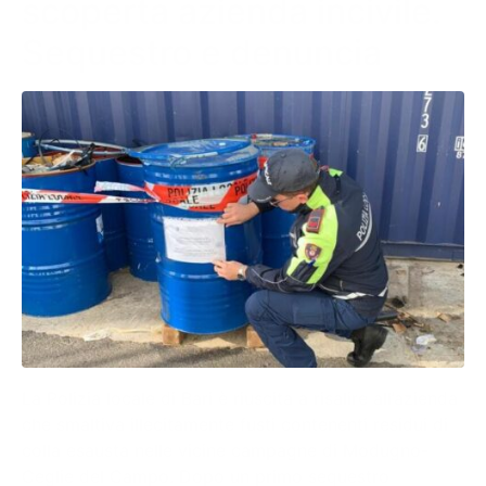
scoperta azienda incivile.
Sequestro e denuncia
La Polizia locale di Bari è riuscita a risalire all’azienda
che smaltiva illecitamente fusti contenenti residui di
colla esausta nelle vicine campagne di Modugno-
Ceglie del Campo. Dopo un primo sequestro