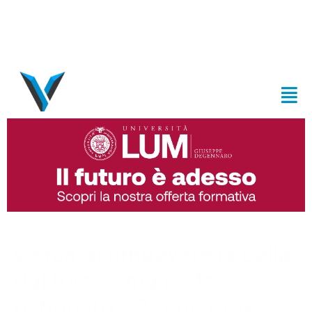
Cerca di rimuovere la colla
dal torace ma resta
ustionato, 12enne grave: è