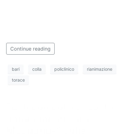
Policlinico di Bari dopo essere rimasto ustionato sul
60% del corpo nel tentativo di togliere della colla dal
torace utilizzando una sostanza alcolica. L’episodio si
è verificato lunedì mattina quando il ragazzino è
rientrato in casa dopo aver giocato con i suoi amici.
Continue reading
bari
colla
policlinico
rianimazione
torace
Fusti con colla esausta
abbandonati sulla
Modugno-Ceglie: