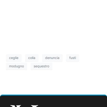
preventivo di sette fusti e sostanze gli agenti ne
hanno trovati altri nove, della capienza di 170 litri,
appartenenti allo stesso lotto di produzione.
Individuata l’azienda responsabile la Polizia locale ha
posto sotto sequestro l’area interna dello
stabilimento e i fusti rinvenuti anche all’interno
dell’azienda il cui titolare rischia l’arresto da sei mesi
a due anni e una multa fino a 26mila euro.
ceglie
colla
denuncia
fusti
modugno
sequestro