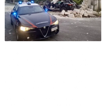
Incidente mortale nella notte sulla strada provinciale
che collega Lecce ad Arnesano. A perdere la vita
Antonio Basile, 21 anni, di Porto Cesareo, figlio del
consigliere regionale di Forza Italia Dino Basile.
La vittima era alla guida di un Suv, una Mercedes Glc,
quando, per cause in corso di accertamento, ha
improvvisamente perso il controllo del mezzo
finendo contro il muro di cinta di una villa privata a
bordo carreggiata.
Nello schianto, l’auto ha sfondato il muro di
recinzione distruggendo completamente anche una