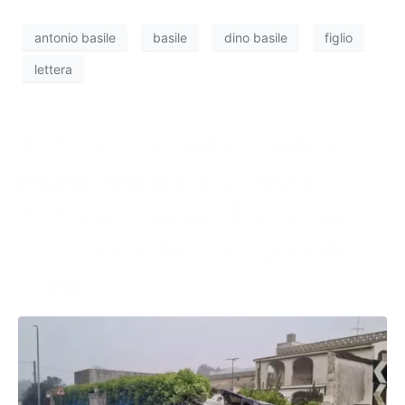
antonio basile
basile
dino basile
figlio
lettera
Auto si schianta contro
muro: muore il 21enne
Antonio Basile. È il figlio
del consigliere regionale
Dino