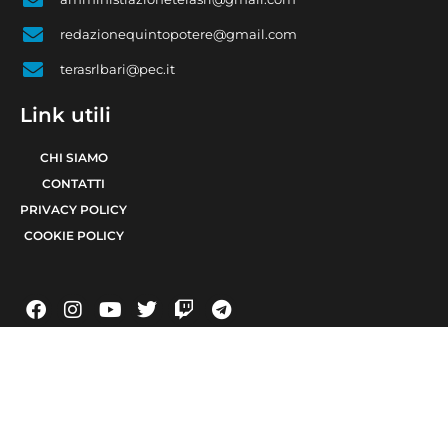
redazionequintopotere@gmail.com
terasrlbari@pec.it
Link utili
CHI SIAMO
CONTATTI
PRIVACY POLICY
COOKIE POLICY
© 2021 TERA Srl Partita I.V.A. e codice fiscale 08623480723 | Registro delle
imprese di Bari 08623480723 | Testata giornalistica iscritta al Tribunale di Bari
num. R.G. 6371/2021 num. Registro Stampa 24 | Direttore Responsabile Raffaele
Caruso