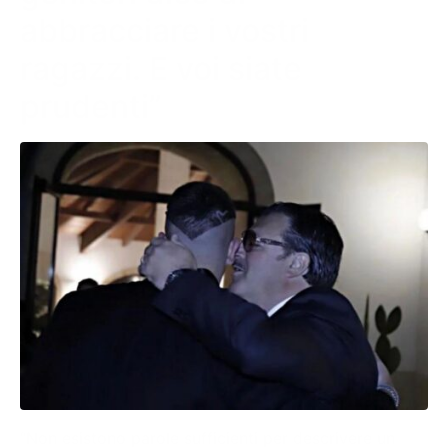
abbracciare i vostri
ragazzi. E voi siate
prudenti”
“Non esistono parole sufficienti per descrivere un