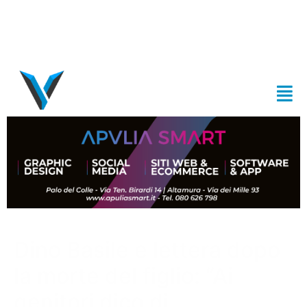
Dino Basile e lettera dopo
la morte del figlio: “Ai
genitori dico di