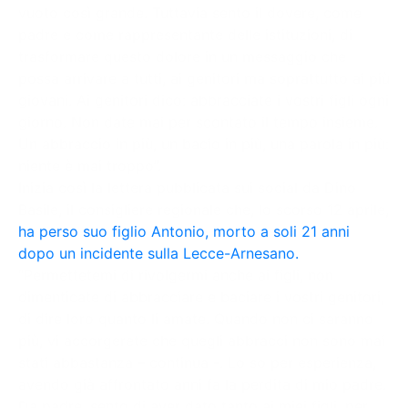
vuoto così grande. Tuttavia sento il dovere, come
padre e come rappresentante delle istituzioni, di
trasformare questo dolore in un messaggio che
possa arrivare a tutti, ai genitori ma soprattutto ai più
giovani. Ai genitori dico: abbracciate i vostri figli ogni
giorno. Non date mai per scontato il tempo insieme.
Un abbraccio in più, un bacio in più, una parola in più:
niente è mai troppo”.
Inizia così la lettera pubblicata sui social da Dino
Basile, il consigliere regionale che, lo scorso 12 aprile,
ha perso suo figlio Antonio, morto a soli 21 anni
dopo un incidente sulla Lecce-Arnesano.
“Permettetemi di rivolgermi anche ai figli, non
dimenticate di abbracciare e baciare i vostri genitori,
di dire loro quanto li amate. Quando non ci saranno
più, vi accorgerete che quegli abbracci non sono mai
stati abbastanza – continua -. Lo so per esperienza,
avendo già affrontato anni fa la perdita di mio padre.
Da padre, sento di aver dato tanto ai miei figli, per