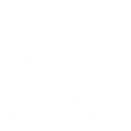
chi mi conosce e sa il mio percorso. E nonostante
questo, oggi darei qualsiasi cosa per poter ancora
abbracciare e baciare mio figlio, anche solo per un
istante. A voi ragazzi voglio dire: siate prudenti.
Basta un attimo — una distrazione, la stanchezza,
una scelta sbagliata — per cambiare tutto, per
spegnere sogni, progetti e futuro. La vita è un bene
prezioso e va custodita ogni giorno con
responsabilità”.
“Oggi il mio cuore è colmo di dolore, ma anche
dell’amore che mio figlio mi ha donato e che
continuerà a vivere dentro di me. Se questo
messaggio potrà salvare anche una sola vita o
avvicinare anche una sola famiglia, allora il ricordo di
mio figlio continuerà a vivere attraverso gesti di
consapevolezza e di affetto. Vi chiedo di non
dimenticare mai quanto sia fragile e, allo stesso
tempo, preziosa la vita”, conclude Basile.