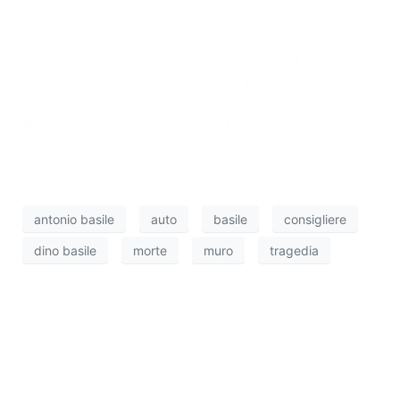
piccola cappella votiva angolare posizionata sul
perimetro della proprietà.
Vani i soccorsi del personale sanitario del 118: il
21enne è deceduto sul colpo. Sul posto sono
intervenuti i vigili del fuoco per estrarre il corpo dalle
lamiere e mettere in sicurezza l’area, oltre alle forze
dell’ordine che hanno effettuato i rilievi per ricostruire
la dinamica dell’incidente.
antonio basile
auto
basile
consigliere
dino basile
morte
muro
tragedia