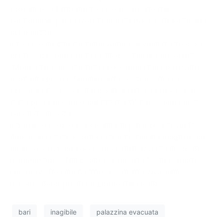
sopralluogo fatto dal tecnico incaricato dal
condominio per i lavori di manutenzione straordinaria
del palazzo.
Il tecnico ha chiesto l’intervento dei vigili del fuoco e
dei tecnici comunali del settore edilizia pericolante.
“Momentaneamente tutti i condomini hanno trovato
ospitalità presso familiari, ad eccezione di una
persona che, necessitando di assistenza medica, è
stata presa in carico dal PIS del Welfare comunale”,
conclude la nota.
Il 5 marzo scorso era crollata la palazzina di via De
Amicis già stata sgomberata e dichiarata inagibile da
un anno, dove da poco erano stati avviati i lavori di
manutenzione. Nel crollo era rimasta ferita in modo
non grave Rosalia De Giosa, estratta viva dalle
macerie dopo più di un giorno dal crollo.
bari
inagibile
palazzina evacuata