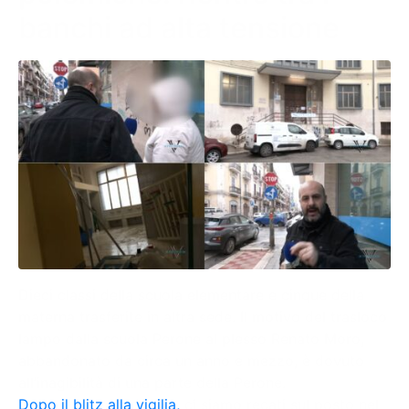
banchi ad alta tensione
Dieci classi della scuola elementare e cinque della
materna trasferite in altra sede. Il motivo del trasloco
lampo dalla scuola Perone al plesso Renato Moro,
abbandonato da circa un anno e mezzo, è dovuto
all’inagibilità di una parte della Perone.
Dopo il blitz alla vigilia,
ci siamo recati sul posto nel