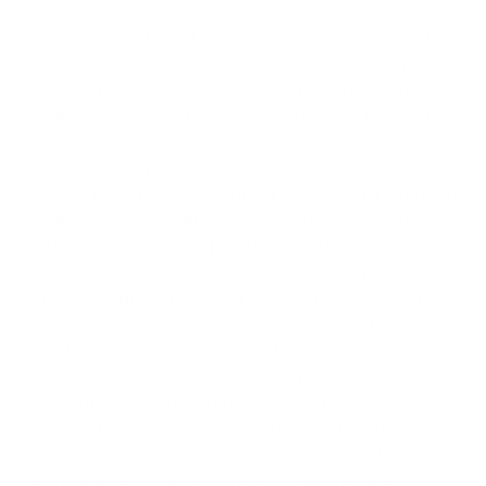
Il fatto che ci fossero perdite nell’ala dove si trova
anche la palestra, nel periodo natalizio teatro delle
tradizionali recite, era noto da diverse settimane, ma
evidentemente solo dopo gli ultimi sopralluoghi, il
Comune con un’ordinanza ne ha ordinato la chiusura
per procedere ai carotaggi e successivamente ai
lavori di ripristino.
Diversi i pilastri ammalorati. La tensione tra i genitori
è salita quando la dirigente scolastica ha comunque
stabilito il trasloco lampo, dovendo lavorare fino
all’ultimo istante utile per assicurare la riapertura il 7
gennaio. Numerosi genitori non hanno accolto di
buon grado la decisione, convinti ci fosse bisogno di
qualche giorno in più per assicurare un rientro
adeguato e in tutta sicurezza. Le pulizie straordinarie
– a detta loro – non sarebbero sufficienti.
C’è bisogno di rimettere a posto gli estintori scaduti,
controllare la qualità dell’acqua e garantite la
sanificazione dell’intero presso, seppure rimasto