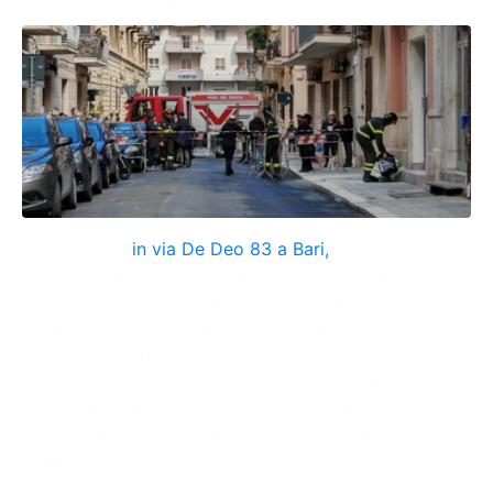
La palazzina
in via De Deo 83 a Bari,
nel quartiere
San Pasquale, è stata sgomberata questa mattina a
causa della presenza di tre pilastri ammalorati nei
locali interrati, che avrebbero determinato una
situazione di “rischio statico” dell’edificio.
Lo spiega il Comune in una nota, specificando che a
breve sarà emanata un’ordinanza del sindaco Vito
Leccese per attestare l’inagibilità dell’edificio e
intimarne la messa in sicurezza.
La situazione critica dei pilastri è emersa durante un