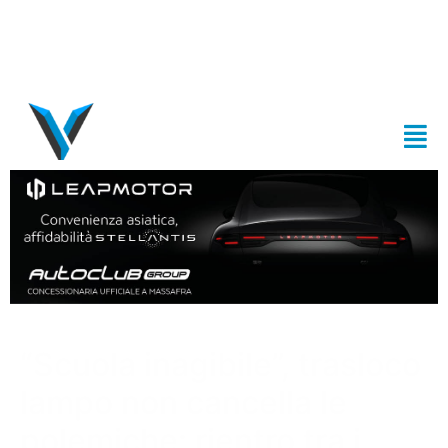
“Scuola inagibile”, trasloco
lampo non cancella le
polemiche: rientro tra i