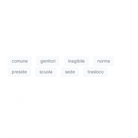
aperto per consentire le ultime consultazioni
elettorali. Insomma una situazione caotica per tutti.
Noi siamo andati sul posto, raccogliendo le
perplessità dei genitori, il disappunto del consigliere
del Primo Municipio, Giuseppe Arbore e, alla fine,
anche il parere rassicurante della dirigente scolastica.
comune
genitori
inagibile
norma
preside
scuola
sede
trasloco
Truffa eco casette, Caputi
il mago fa sparire 68mila
euro. Abbattuta la baracca
abusiva: “Inagibile”