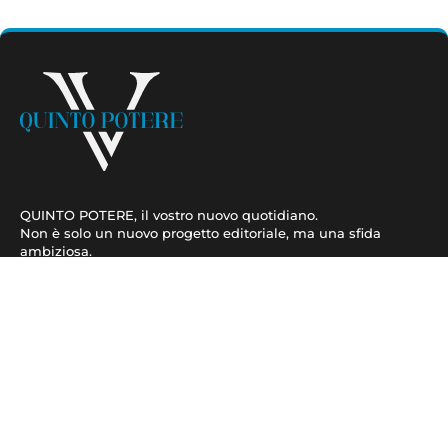
QUINTO POTERE, il vostro nuovo quotidiano.
Non è solo un nuovo progetto editoriale, ma una sfida
ambiziosa.
Contatti
3488966969
amministrazioneterasrl@gmail.com
redazionequintopotere@gmail.com