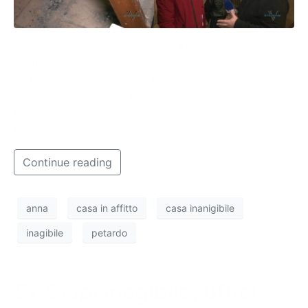
Ci troviamo nel vicolo Principe Amedeo, nel quartiere
Ceglie del Campo, per parlarvi della storia di Anna e
della sua piccola Jennifer. Le due si trovavano in
casa quando, durante la notte di Capodanno,
l’abitazione ha preso fuoco a causa di un petardo
lanciato sul terrazzo dell’edificio.
Continue reading
anna
casa in affitto
casa inanigibile
inagibile
petardo
Ex Ciapi inagibile, uffici