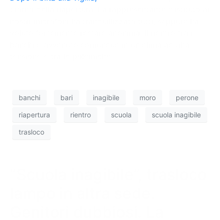
giorno della riapertura. La rappresentante d’istituto ai
nostri microfoni ha tranquillizzato tutti, seppure ha
voluto fortemente restare anonima. Il rientro tra i
banchi è avvenuto comunque in un clima ad alta
tensione e tra le polemiche.
banchi
bari
inagibile
moro
perone
riapertura
rientro
scuola
scuola inagibile
trasloco
“Scuola inagibile”, trasloco
lampo in altra sede.
Genitori dubbiosi. La