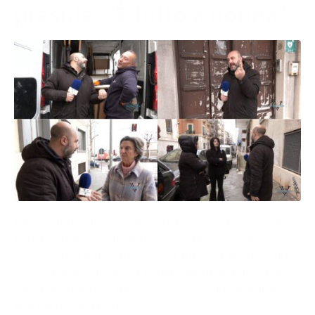
preside: “È tutto a norma”
Dieci classi della scuola elementare e cinque della
materna trasferite in altra sede. Sta succedendo in
queste ore a Bari. Il motivo del trasloco lampo dalla
scuola Perone al plesso Renato Moro, abbandonato
da circa un anno e mezzo, è dovuto all’inagibilità di
una parte della Perone.