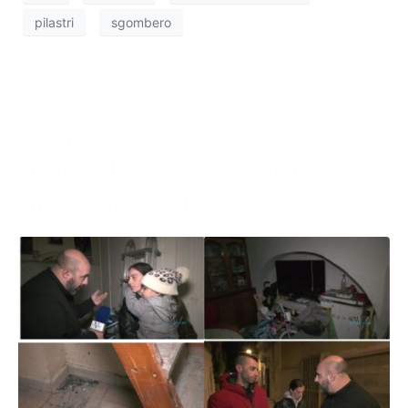
pilastri
sgombero
Petardo le brucia casa,
Anna accampata con la
figlia. Il titolare: “Aiutatela
può pagare l’affitto”