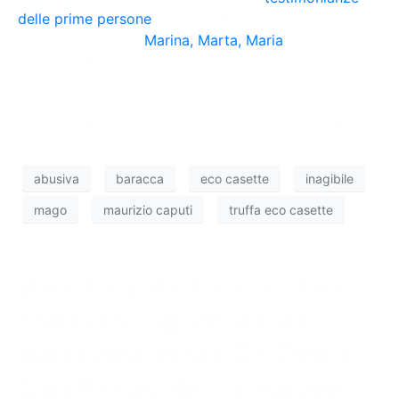
delle prime persone
cadute nella sua trappola.
Dopo i racconti di
Marina,
Marta,
Maria
e Giovanni,
questa volta siamo noi a raccontarvi una storia
davvero particolare sul mago Caputi, capace di
incassare 68mila euro e sparire nel nulla lasciando
una famiglia con una baracca abusiva e inagibile.
abusiva
baracca
eco casette
inagibile
mago
maurizio caputi
truffa eco casette
Bari, tre pilastri a rischio
collasso. Sgomberata
palazzina in via De Deo a
San Pasquale: “Inagibile”