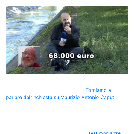
Contratti firmati, anticipi versati, lavori non finiti,
fatture non rilasciate e poi la fuga.
Torniamo a
parlare dell’inchiesta su Maurizio Antonio Caputi
e
sulla truffa delle casette di legno. Siamo entrati
qualche mese fa in un gruppo delle sue vittime e
abbiamo ascoltato le loro storie, visionando anche
documenti e carte. Ci sono denunce in corso e
abbiamo iniziato a farvi ascoltare le
testimonianze