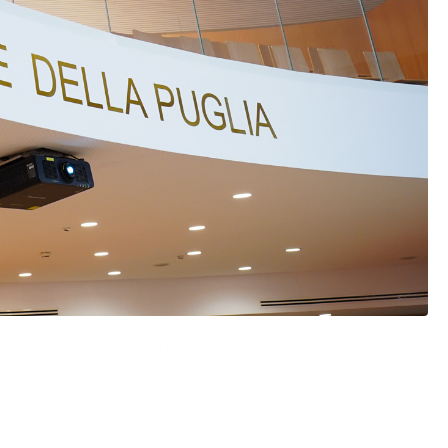
lerosi laterale amiotrofica. La CGSLA sarà assicurata a
mare eventuali iniziative di sorveglianza diagnostica, nei