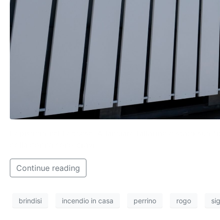
L’episodio nel Leccese. A lanciare l’allarme è stato suo fig
della donna sono gravi.
Continue reading
brindisi
incendio in casa
perrino
rogo
si