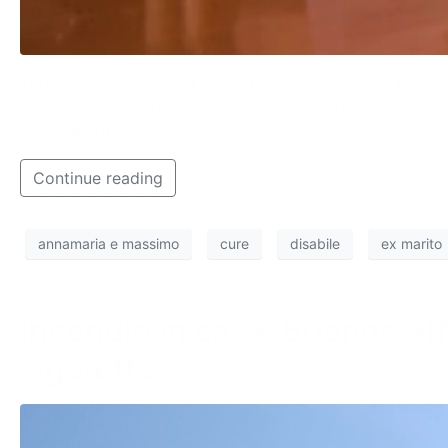
Torniamo ad occuparci della storia di Annamaria, la donna
battaglia giudiziaria con il suo ex marito. Ha ricevuto lo
dell’ex marito di Annamaria.
Continue reading
annamaria e massimo
cure
disabile
ex marito
Incendio in casa, 60enne aff
sigaretta