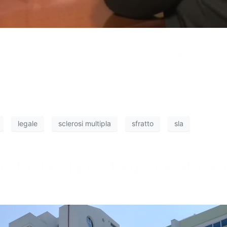
 affetta da sclerosi multipla dal 2005 e costretta a letto pe
 sfratto e dovrà presto lasciare l’abitazione. Siamo stati co
legale
sclerosi multipla
sfratto
sla
etta da Sla resta ustionata: è 