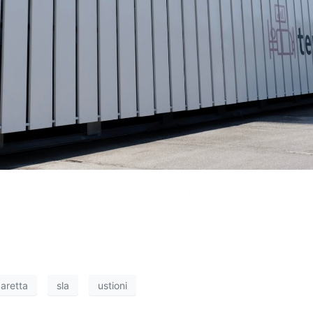
lio che si era recato a trovarla, sul posto sono intervenuti il
garetta
sla
ustioni