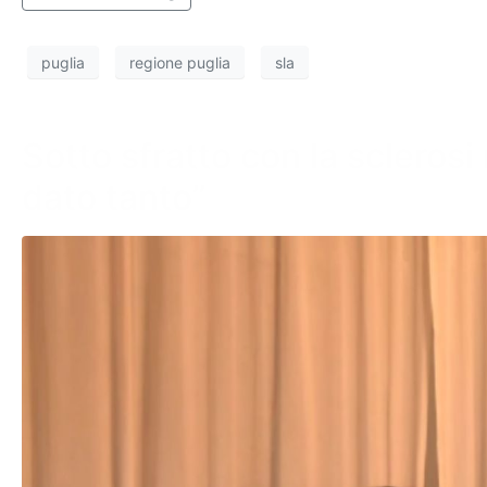
puglia
regione puglia
sla
Sotto sfratto con la sclerosi 
dato tanto”