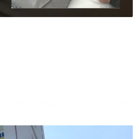
r le sue condizioni di salute. Si trova al centro di una
ntattati dalla controparte e abbiamo ascoltato il legale
grave. Il rogo causato da una