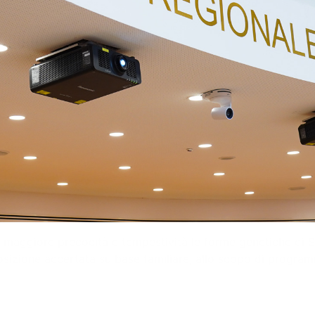
maggiore precocità e tempestività le forme genetiche di Sc
posizione accertata su base familiare, allo scopo di program