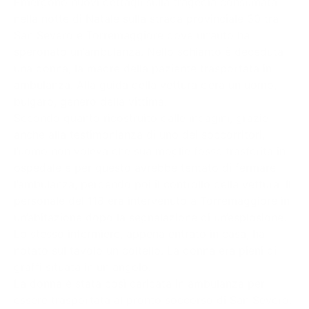
Emergono nuovi dettagli sulla tragedia consumata
nella notte di Natale sulla strada provinciale 30 tra
San Severo e Torremaggiore dove un’auto ha
speronato un’ambulanza. Nello schianto è deceduta
una donna, la madre della paziente trasportata in
ambulanza. Alla guida della vettura c’era un uomo,
bulgaro, genero della vittima.
Secondo quanto ricostruito dalle indagini, grazie
anche alla testimonianza di uno dei soccorritori,
l’uomo non voleva che sua moglie fosse trasferita in
ospedale e per questo avrebbe tentato di fermare
l’ambulanza, perdendo poi il controllo della vettura. Il
personale del 118 era intervenuto a Torremaggiore in
un’abitazione dopo la segnalazione di un’esplosione.
Lo stesso infermiere, appena entrato in casa, ha
notato sul tavolo un coltello. La donna era pieni di
graffi situata in un angolo.
La donna è stata così caricata in ambulanza per
essere trasportata al pronto soccorso di San Severo.