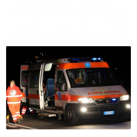
Follia di Natale: insegue
l’ambulanza con la moglie
a bordo, la sperona e nello
schianto muore la suocera