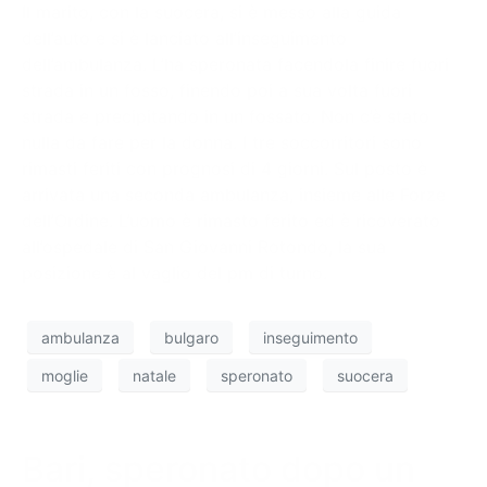
Il marito, con la suocera, si è messo alla guida
dell’auto e si è lanciato all’inseguimento
dell’ambulanza. L’ha speronata facendola finire fuori
strada in un fosso, finendo poi a sua volta fuori
strada e precipitando in un fossato. Non c’è stato
nulla da fare per la donna. I tre soccorritori sono
rimasti feriti con prognosi di 4 giorni. Sul posto è
arrivata una seconda ambulanza, insieme alle Forze
dell’Ordine. L’uomo è rimasto ferito ed è ricoverato
all’ospedale di San Giovanni Rotondo, la sua
posizione è al vaglio del pm di turno.
ambulanza
bulgaro
inseguimento
moglie
natale
speronato
suocera
Bari, speronato dopo un