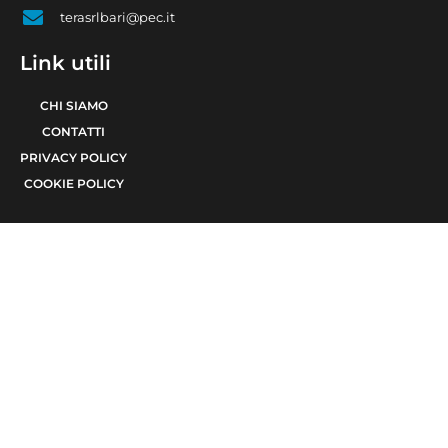
terasrlbari@pec.it
Link utili
CHI SIAMO
CONTATTI
PRIVACY POLICY
COOKIE POLICY
© 2021 TERA Srl Partita I.V.A. e codice fiscale 08623480723 | Registro delle
imprese di Bari 08623480723 | Testata giornalistica iscritta al Tribunale di Bari
num. R.G. 6371/2021 num. Registro Stampa 24 | Direttore Responsabile Raffaele
Caruso
Made with passion by