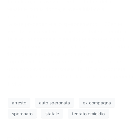
dai militari, non aveva accettato la fine della
relazione con la donna, e aveva iniziato a
perseguitarla.
La sera precedente allo speronamento, il 32enne
avrebbe usato violenza fisica e verbale nei confronti
della ex compagna e in seguito le avrebbe inviato
una lunga serie di messaggi, forse per convincerla a
riallacciare la relazione sentimentale.
Dopo l’incidente provocato dall’uomo, la donna è
stata soccorsa dal personale del 118 e trasportata
all’ospedale San Pio di Castellaneta. Non è in pericolo
di vita.
arresto
auto speronata
ex compagna
speronato
statale
tentato omicidio