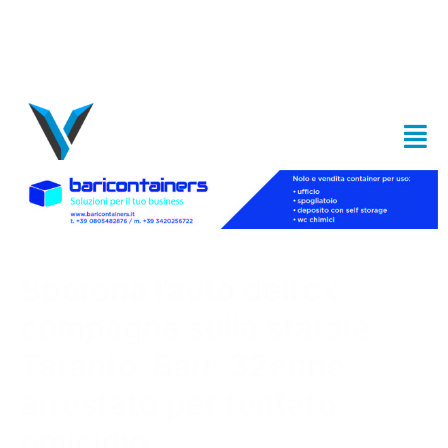
Sperona l’auto dell’ex
compagna sulla statale
Taranto-Bari: 32enne
arrestato per tentato
omicidio