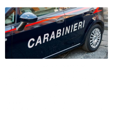
Con la sua auto ha speronato sulla statale 100
Taranto-Bari la vettura condotta dalla sua ex
compagna, mandandola fuori strada, e poi fuggendo
senza prestare soccorso alla donna che è rimasta
ferita.
Per i reati di tentato omicidio e atti persecutori i
carabinieri di Massafra hanno arrestato un 32enne di
origine albanese. L’uomo, secondo quanto ricostruito