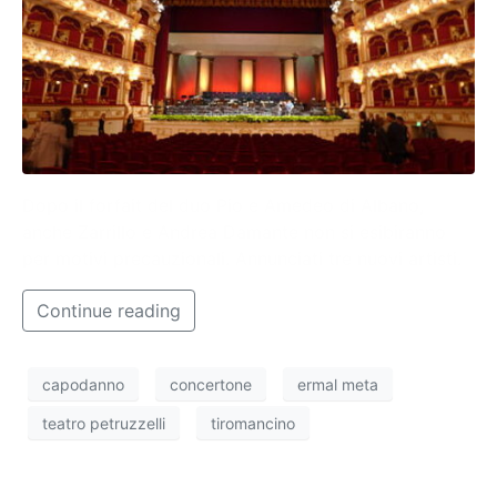
Dopo il forfait del duo Pio e Amedeo di Albano,
anche Zarrillo e Andrea Damante non si esibiranno
per motivi precauzionali. Annunciati tre nuovi artisti.
Continue reading
capodanno
concertone
ermal meta
teatro petruzzelli
tiromancino