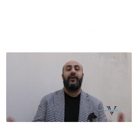
Bari, Capodanno al
Petruzzelli e bullismo di
Stato: balli e trenino nel
teatro senza agibilità
Il teatro Petruzzelli risulta un edificio collabente, un