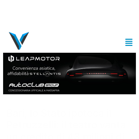
Bari, lo Stato ipoteca il
Petruzzelli: il teatro vanta
un credito di 43 milioni di