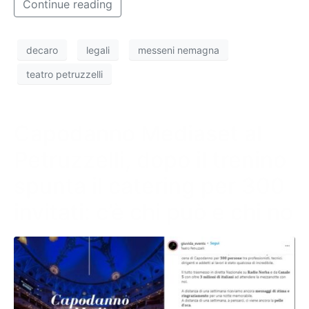
Continue reading
decaro
legali
messeni nemagna
teatro petruzzelli
Capodanno Mediaset al
Petruzzelli, dopo il trenino
spunta il catering per 300
invitati: c’è chi può e chi no