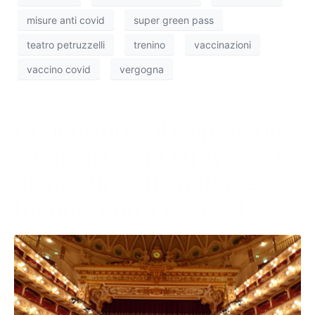
misure anti covid
super green pass
teatro petruzzelli
trenino
vaccinazioni
vaccino covid
vergogna
Concertone di Capodanno
a Bari, il Covid stravolge i
piani: altre due rinunce e
tre new entry nel cast