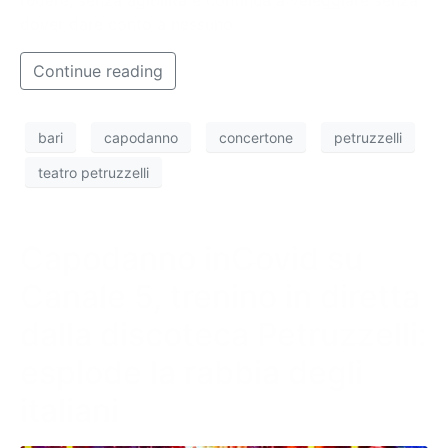
rudere, senza agibilità e continua a veleggiare senza
dover dare conto a nessuno.
Continue reading
bari
capodanno
concertone
petruzzelli
teatro petruzzelli
Capodanno inCovid su
Canale 5, trenino in diretta
dalla discoteca Petruzzelli:
esplode la rabbia degli
italiani