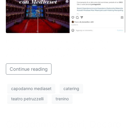
Dopo il tanto discusso trenino, spunta anche il
catering a cui hanno partecipato 300 persone,
nonostante il decreto lo vietasse.
Continue reading
capodanno mediaset
catering
teatro petruzzelli
trenino
Capodanno a Bari, Decaro