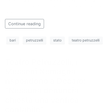
che il teatro non è di proprietà del Comune ma dei
privati.
Continue reading
bari
petruzzelli
stato
teatro petruzzelli
Teatro Petruzzelli, i
Messeni Nemagna
rispondono a Decaro:
“Nessuna denuncia
chiesta una verifica
contabile”