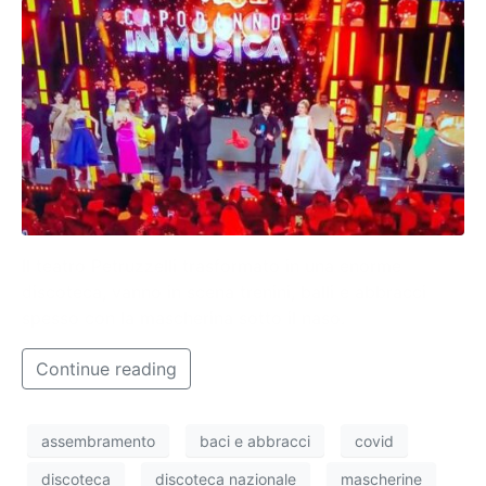
Il teatro Petruzzelli trasformato in una enorme
discoteca, vanno in scena trenini, balli e abbracci
spesso con la mascherina sotto il naso.
Continue reading
assembramento
baci e abbracci
covid
discoteca
discoteca nazionale
mascherine