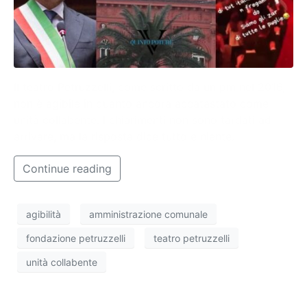
Il teatro Petruzzelli, come scritto da un pm nel 2016,
non è agibile in quanto ancora accatastato come
unità collabente. I chiarimenti non sono tardati ad
arrivare, ma la risposta dice tutto e niente.
Continue reading
agibilità
amministrazione comunale
fondazione petruzzelli
teatro petruzzelli
unità collabente