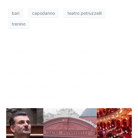
bari
capodanno
teatro petruzzelli
trenino
Bari, teatro Petruzzelli
senza agibilità: lo scrive un
pm nel 2016. Comune e
Fondazione non
rispondono