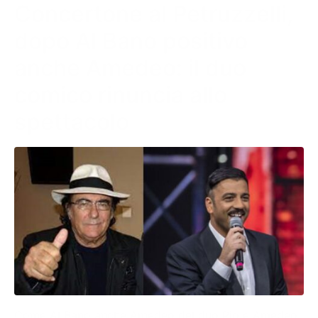
Concertone al Petruzzelli,
dopo Al Bano positivo
anche Amedeo: il duo
comico rinuncia allo
spettacolo
Come Al Bano anche Amedeo del duo Pio e Amedeo