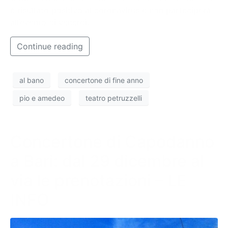
è risultato positivo al coronavirus e non parteciperà
all’evento di venerdì.
Continue reading
al bano
concertone di fine anno
pio e amedeo
teatro petruzzelli
Concertone di Capodanno
a Bari: dal 29 dicembre al
via le prenotazioni – LE
INFO