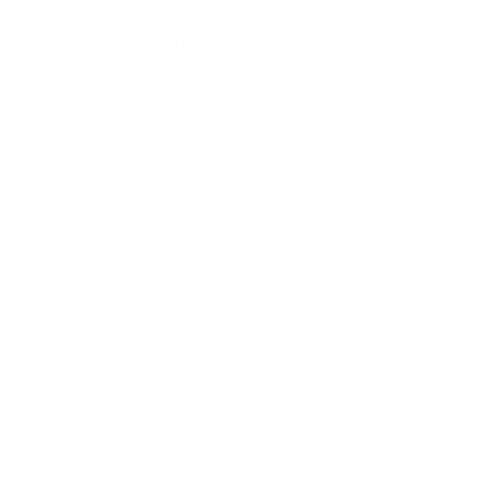
Il valore del patrimonio sottratto alla disponibilità
dell’interessato, formalmente intestato alla
compagna, è stimato in 1,3 milioni di euro ed è
rappresentato da due lussuose ville ubicate in agro di
Andria nonché 3 terreni ubicati a Trinitapoli (FG).
Detti beni sono già sottoposti a confisca seppur non
definitiva nell’ambito di altro procedimento penale.
L’odierno provvedimento emesso dal Tribunale – Sez.
Misure di Prevenzione di Bari accoglie
completamente la proposta della Procura della
Repubblica – Direzione Distrettuale Antimafia di Bari,
la quale, in considerazione della pericolosità sociale
di Fratepietro Carmine e del suo tenore di vita in
discrasia con i redditi dichiarati, formulava detta
richiesta, sulla base degli accertamenti patrimoniali
effettuati dalla Sezione specializzata del Nucleo
Investigativo dei Carabinieri di Bari (fatta salva la
valutazione nelle fasi successive con il contributo
della difesa) che ricostruivano gli introiti dell’intero