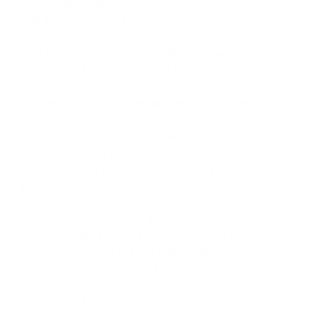
porto di armi – anche da guerra. La maggior parte
degli arrestati è di Cerignola.
Gli arresti sono stati eseguiti in esecuzione di
un’ordinanza di custodia cautelare in carcere emessa
dal gip del tribunale di Foggia su richiesta della
procura.
L’inchiesta riguarda un assalto ad un furgone
portavalori, avvenuto il 3 dicembre 2021 ad Ascoli
Satriano lungo la S.S. 655, e almeno una tentata
rapina ad un altro portavalori, avvenuta il successivo
21 gennaio nella stessa zona , che fallì per
l’attivazione dei mezzi di sicurezza del blindato. Ad
agire fu un commando armato con pistole e fucili da
guerra giunto a bordo di autovetture di grossa
cilindrata utilizzate per lo speronamento del
portavalori che per la fuga utilizzò mezzi pesanti per
lo sbarramento della strada e bande chiodate per
inibire la circolazione dei veicoli.
Nel corso dell’indagine i carabinieri hanno ricostruito