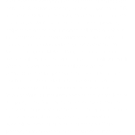
aver bloccato entrambi i lati del tratto di carreggiata
della S.P. Rutigliano-Adelfia, avevano rapinato un TIR
in transito. Nella circostanza, gli autori minacciarono
con una pistola il conducente del mezzo pesante,
colpendolo anche con il manico dell’arma al volto, e
lo costrinsero a sdraiarsi all’interno della cabina del
veicolo, per poi rilasciarlo dopo un considerevole
lasso di tempo in Mola di Bari, non prima di aver
svuotato il camion del carico di prodotti alimentari. In
altre occasioni, sono state utilizzate anche
autovetture con lampeggianti di colore blu simili a
quelli in dotazione alla Forze di Polizia e palette
d’ordinanza per bloccare per strada le vittime.
In particolare, gli inquirenti sono riusciti a fare luce su
4 rapine, di cui 3 in danno di autotrasportatori con
sequestro di persona, un tentativo di rapina in danno
di due anziani, 4 furti aggravati, due assalti a
sportelli automatici di istituto di credito/ufficio
postale, svariati episodi di ricettazione di materiale