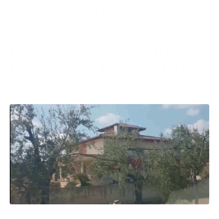
Assalti a portavalori e
caveau, sequestrati beni
per 1,3 milioni a Carmine
Fratepietro: tra questi due
lussuose ville
Questa mattina i Carabinieri del Comando Provinciale