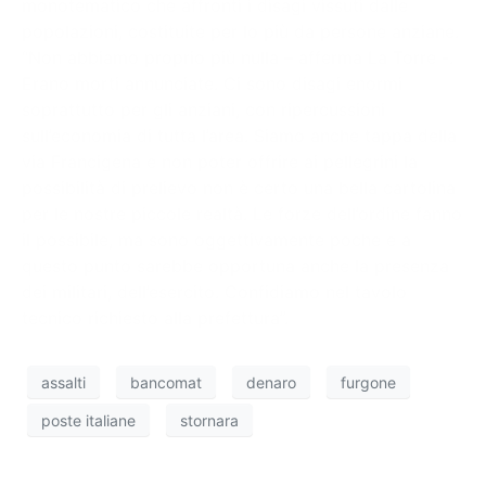
monotematico che affronti i disagi vissuti dalle
popolazioni, costituite per lo più da persone anziane.
“Non abbiamo proprio più nulla – afferma La Torre -.
Erano morti annunciate. Ci sono disagi enormi
soprattutto per gli anziani, con ripercussioni
sull’economia di tutta l’area. Siamo anche tappa della
via Francigena e non poter offrire ai pellegrini la
possibilità di prelievo non è certo una bella cartolina
per le nostre piccole realtà. Le forze dell’ordine fanno
il possibile, ma sono oggettivamente poche e a
questo punto sarebbe opportuna anche la presenza
dei militari, dell’esercito. Confidiamo nel tavolo
tecnico richiesto alla prefettura”.
assalti
bancomat
denaro
furgone
poste italiane
stornara