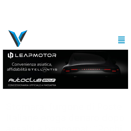
Stornara, furgone di Poste
Italiane eroga denaro dopo
assalti a bancomat: “Pochi