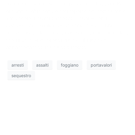
tre rapine commesse tra le province di Foggia e Bat
ai danni di altrettanti autotrasportatori, contestate a
vario titolo a quattro indagati, i quali – con il
concorso di complici non identificati – avrebbero
fermato lungo la strada gli autisti degli autoarticolati,
costringendoli a consegnare loro il mezzo e
abbandonandoli in un luogo isolato.
arresti
assalti
foggiano
portavalori
sequestro