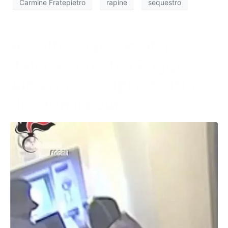
Carmine Fratepietro
rapine
sequestro
Assalti a bancomat in
Italia: 8 arresti a Foggia.
Almeno 17 colpi e bottino
di 290mila euro