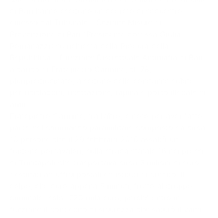
di Bari hanno eseguito un decreto di sequestro
emesso dal Tribunale – Sezione Misure di
Prevenzione di Bari (Presidente dott.ssa Giulia
Romanazzi) su richiesta della Procura della
Repubblica – Direzione Distrettuale Antimafia di Bari
a carico di Fratepietro Carmine, cl. 78,
pluripregiudicato, a seguito delle condanne subite
per riciclaggio, ricettazione, rapina e porto illegale di
armi.
Fratepietro Carmine, tra l’altro, è noto per aver fatto
parte del commando paramilitare composto da circa
10 persone che il 29 febbraio 2016 assaltò un
furgone portavalori, sulla strada statale 16 nei pressi
di Trinitapoli che trasportava circa 3 milioni di euro
destinati ad uffici postali ed istituti di credito. Il
colpo, che durò appena 5 minuti, fruttò al gruppo
criminale “solo” 725 mila euro, perché entrò in
funzione il congegno di sicurezza che saturò il vano