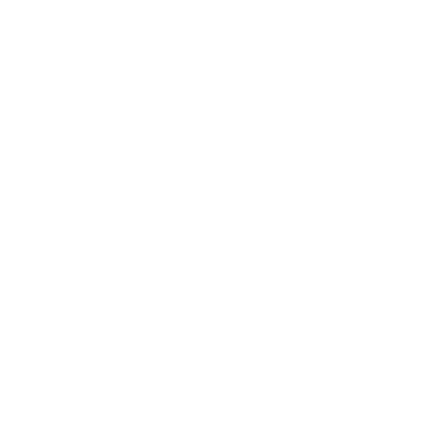
Sanpaolo, sabato scorso, che aveva reso inattivo
l’unico servizio di erogazione del denaro rimasto per
la cittadinanza.
Il 14 agosto, infatti, era stato fatto esplodere anche
lo sportello automatico dell’ufficio postale. Il furgone
sarà attivo tutte le mattine, fino al sabato, dalle 8.20
alle 13.35. “Erogherà pochi contanti, ma i cittadini
potranno sbrigare alcune incombenze postali”, ha
sottolineato il sindaco Roberto Nigro che ha scritto
ieri mattina al ministro degli Interni e al prefetto di
Foggia per chiedere la convocazione urgente di un
tavolo tecnico per affrontare la questione che
riguarda anche Stornarella, Orta Nova, Carapelle e
Ordona (cosiddetti cinque Siti reali insieme a
Stornara).
Lo stesso primo cittadino ha richiesto alla sindaca di
Ordona Adalgisa La Torre, presidente dell’unione dei
cinque Siti, la convocazione di un consiglio