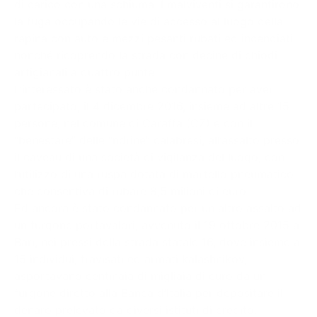
di carico con una schiuma. I malviventi si garantirono
la fuga occupando le vie di accesso al luogo della
rapina con auto e mezzi pesanti rubati ed incendiati
nonché ricoprendo la strada con decine di chiodi
artigianali a quattro punte.
L’interessato è stato anche condannato per aver
partecipato, il 4 dicembre 2016, insieme ad altre 15
persone, nel comune di Caraffa (CZ) e con il
“benestare” delle “ndrine” calabresi, all’assalto presso
il caveau di una società di vigilanza del luogo, con
l’utilizzo di una ruspa dotata di martello pneumatico
che consentiva di rubare 8,5 milioni di euro.
Ed ancora è stato condannato per un altro assalto ad
un furgone portavalori, avvenuto il 19 ottobre 2015 a
Bari, nei pressi della strada statale 16, dove insieme a
15 individui, travisati ed armati kalashnikov,
asportavano centinaia di migliaia di euro da un
furgone diretto alla Banca d’Italia per depositare il
denaro prelevato da diversi istituti di credito.