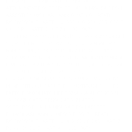
LUCIA N. 15, CONIUGATO, CENSURATO
ATTUALMENTE SOTTOPOSTO ALLA MISURA DEGLI
ARRESTI DOMICILIARI (ANNI 6, MESI 6 – REATI
RICONOSCIUTI: ARTT. 110, 337, 416, 624, 625, 628 E
648 C.P. + ARTT. 2, 4 E 7 L. 895/1967);
5. SBLENDORIO DAVIDE, NATO A TRIGGIANO 04 SET
95, RESIDENTE CAPURSO (BA), VIA SAN PIETRO
N.44, CELIBE, CENSURATO, IN ATTO SOTTOPOSTO
ALLA MISURA DEGLI ARRESTI DOMICILIARI (ANNI 4
E MESI 6 – REATI RICONOSCIUTI: 110, 416, 628, 624
C.P. + ARTT. 2, 4 E 7 L. 895/1967);
6. SCORCIA GIUSEPPE, NATO BARI 20 AGO 59, IVI
RESIDENTE, VIA CADUTI DEI PARTIGIANI N. 13, DI
FATTO DOMICILIATO MEDESIMA VIA AL CIVICO N.
10, CONIUGATO, CENSURATO, IN ATTO
SOTTOPOSTO ALLA MISURA DEGLI ARRESTI
DOMICILIARI (ANNI 6, MESI 3 E GG. 7 – REATI
RICONOSCIUTI: ARTT. 110, 416, 628 E 648 + ART. 71
D.Lvo 159/2017 + ART. 4 L. 895/1967)