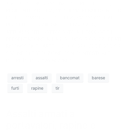
7. PACUCCI GIUSEPPE, NATO BARI 28 LUG 88,
RESIDENTE ADELFIA, VICO II VIA KENNEDY N. 2, DI
FATTO DOMICILIATO ADELFIA, VIA GIOACCHINO
PECCI N. 21, CONIUGATO, CENSURATO,
ATTUALMENTE SOTTOPOSTO ALL’OBBLIGO DI
PRESENTAZIONE ALLA P.G. (MESI 5 GG. 27– REATI
RICONOSCIUTI: ARTT. 110, 416, 624, 625 E 628 C.P. –
ORDINE DI ESECUZIONE CON CONTESTUALE
DECRETO DI SOSPENSIONE).
arresti
assalti
bancomat
barese
furti
rapine
tir
Assalti armati a
portavalori, rapine e