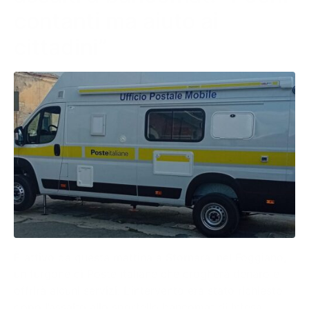
contanti ma aiuto ai
cittadini”
È attivo da questa mattina a Stornara, nel Foggiano,
un furgone di Poste italiane che erogherà denaro e
offrirà alcuni servizi. L’intervento era stato richiesto
dopo l’assalto allo sportello bancomat di Intesa