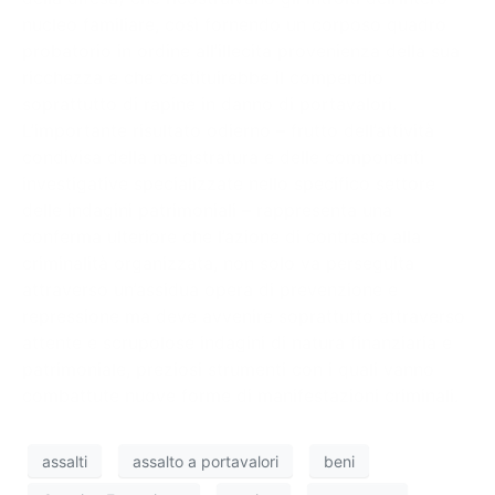
nucleo familiare, così fornendo un corposo quadro
probatorio in ordine all’illecita provenienza della sua
ricchezza e che costituirebbe il compendio
soprattutto di rapine in danno di portavalori.
L’importante risultato odierno – frutto dell’attività
condivisa della magistratura e delle componenti
investigative specializzate nello specifico settore
delle indagini patrimoniali – rappresenta una
conferma ulteriore che l’azione di contrasto alla
criminalità organizzata, non solo va perseguita
attraverso un’assidua opera di prevenzione e
repressione ma deve avvenire soprattutto attraverso
attente e scrupolose indagini di natura finanziaria e
patrimoniale, preziosi strumenti con i quali vanno
combattute nuove forme di manifestazioni criminali.
assalti
assalto a portavalori
beni