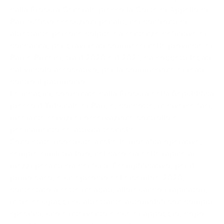
dalla Procura Generale presso la Corte di Appello di
Bari (ufficio esecuzioni penali), nei confronti di
altrettante persone colpite da sentenze definitive di
condanna, per gravi reati commessi nelle provincie di
Bari e Brindisi, tra il 2020 e il 2021, da soggetti legati
dal vincolo associativo, per la commissione di reati
contro il patrimonio.
Le indagini, coordinate dalla Procura della Repubblica
presso il Tribunale di Bari, e, condotte, in diverse fasi,
mediante servizi di osservazione controllo e
pedinamento ed attività tecniche.
Sono state ricostruite anche le modalità operative,
sempre simili tra loro, nel caso sia delle rapine ai
mezzi pesanti sia dei furti. Esemplificativo, per il
primo caso, è un episodio del dicembre 2020,
contestato a sette indagati, allorquando i rapinatori,
in tre equipaggi su altrettante automobili con compiti
specifici, uno d’intervento e due di appoggio, dopo