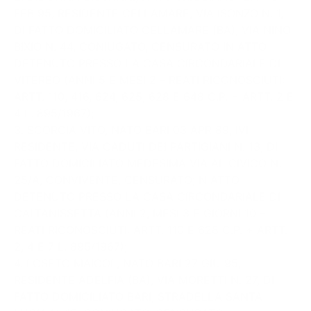
FEB 95, RESIDENTE CELLAMARE, VIA ISONZO N. 1,
DI FATTO DOMICILIATO CELLAMARE (BA), VIA NINO
BIXIO N. 44, CONIUGATO, CENSURATO IN ATTO
DETENUTO PRESSO LA CASA CIRCONDARIALE DI
VITERBO (ANNI 5 E MESI 2 – REATI RICONOSCIUTI:
ARTT. 110, 416, 624, 625, 628 E 648 C.P. + ARTT. 2 E
4 L. 895/1967);
3. SCORCIA VITO, NATO BARI 03 APR 89, IVI
RESIDENTE, VIA CADUTI DEI PARTIGIANI N. 13, DI
FATTO DOMICILIATO MEDESIMA VIA AL CIVICO N.
25/A, CONVIVENTE, CENSURATO; N ATTO
DETENUTO PRESSO LA CASA CIRCONDARIALE DI
CALTANISSETTA (ANNI 2, MESI 3 E GIORNI 10 –
REATI RICONOSCIUTI: ARTT. 110 E 628 C.P. + ARTT.
2, 4 E 7 L. 895/1967);
4. LOSETO MAICOL, NATO BARI 27 GIU 95,
RESIDENTE ADELFIA (BA), VIA MORETTI N. 27, DI
FATTO DOMICILIATO BARI, STRADELLA SANTA