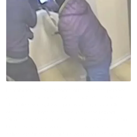
I carabinieri di Foggia hanno arrestato otto persone
accusate di far parte di un’associazione a delinquere
che utilizzava esplosivo per assalti agli sportelli
automatici di banche e poste in diverse regioni.
Gli arresti sono stati eseguiti su disposizione del gip.
Le accuse sono, a vario titolo, di associazione a
delinquere finalizzata ai furti aggravati dall’utilizzo di