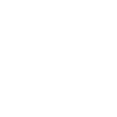
materiale esplosivo, violazione della legge sulle armi,
ricettazione e riciclaggio.
Le indagini sono state avviate a dicembre del 2023.
L’associazione, con sede in provincia di Foggia,
avrebbe utilizzato ordigni artigianali – le cosiddette
‘marmotte, assimilabili per caratteristiche e
composizione ad armi da guerra, per danneggiare le
casseforti collegate ai dispositivi di prelievo
automatico e impossessarsi del denaro.
Secondo la ricostruzione della procura di Foggia e
dei carabinieri, il modus operandi della compagine
criminale prevedeva l’impiego di auto di grossa
cilindrata rubate, o con targhe clonate, per gli
spostamenti. E l’utilizzo di carte di credito prepagate
– fornite da uno degli indagati e intestate a stranieri –
inserite nelle bocchette degli sportelli Atm per
assicurarne l’apertura e consentire la successiva
introduzione della marmotta.
Le indagini al momento avrebbero accertato nei