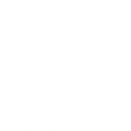
compendio di rapine, un incendio doloso che ha
coinvolto 5 autoveicoli e un episodio di resistenza a
p.u..
L’attività ha consentito, inoltre, di recuperare 113
climatizzatori, oggetto di rapina ai danni di un
autotrasportatore, avvenuta in località Mola di Bari
nell’ottobre 2020, svariati generi alimentari,
compendio della sopra descritta rapina al TIR e 2
autocarri oggetto di furto, avvenuto a Noicattaro
(BA) nel mese di gennaio 2021.
Le pene inflitte con gli odierni provvedimenti
oscillano tra i sette mesi e i sei anni di reclusione.
Elenco condanne:
1. BERNAUS LUIGI, NATO BARI 19 MAG 75, IVI
RESIDENTE, VIA CADUTI DEI PARTIGIANI N. 23,
CONIUGATO, IN ATTO DETENUTO PRESSO LA CASA
CIRCONDARIALE DI MELFI (PZ) (ANNI 1 E GIORNI 15 –
REATI RICONOSCIUTI: ARTT. 110, 624, 624 BIS, C.P.);
2. DIDONNA GIOVANNI, NATO TRIGGIANO (BA) 15