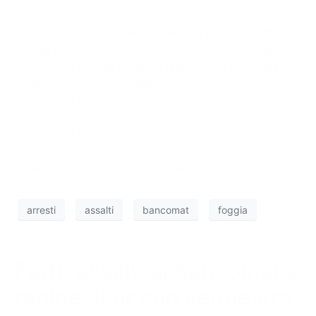
confronti degli indagati la responsabilità di 17 degli
oltre 80 assalti compiuti ai danni di banche e uffici
postali tra luglio e settembre 2024 in Puglia (nelle
province di Foggia e Bari), Piemonte (in provincia di
Torino, dove risiede stabilmente un indagato che
fungeva da collegamento con quel territorio),
Campania (in provincia di Avellino), Lombardia (nelle
province di Pavia e Milano) e Basilicata (in provincia
di Potenza). I 17 assalti avrebbero fruttato
complessivamente circa 290mila euro.
arresti
assalti
bancomat
foggia
Furti, assalti ai bancomat e
rapine ai tir con sequestro