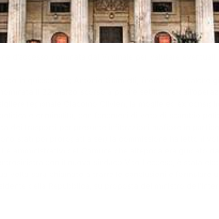
one d’accesso nominata dal Viminale per valutare eventuali i
to in quiescenza; Antonio Giannelli, (nominato qualche gi
a nominata il 22 marzo scorso a poche settimane dall’operaz
nsigliere regionale Giacomo Olivieri, la moglie ed ex consi
, politica e criminalità, con fenomeni di voto di scambio pol
ta dei trasporti per presunte infiltrazioni mafiose in partico
o sono stati poi prorogati a sei) la commissione ha letto il v
tici e amministrativi del Comune che all’epoca era guidato 
osinistra con il nuovo sindaco Vito Leccese, è stata elett
ua volta sarà chiamato a trarre le conclusioni e formulare u
dente della Repubblica, su proposta del ministro dell’Intern