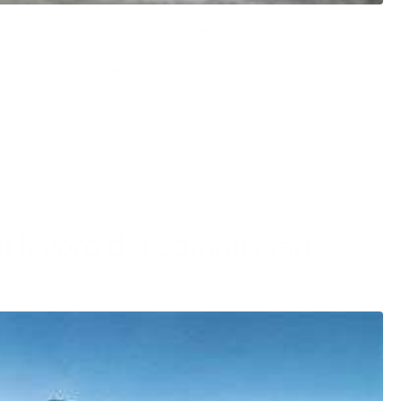
n’azione risarcitoria da 7 miliardi di euro contro gli
do il documento, “il dissesto di Acciaierie d’Italia”,
sultato di “una strategia unitaria, consapevole e protratta
o”.
il lavoro dei commissari.