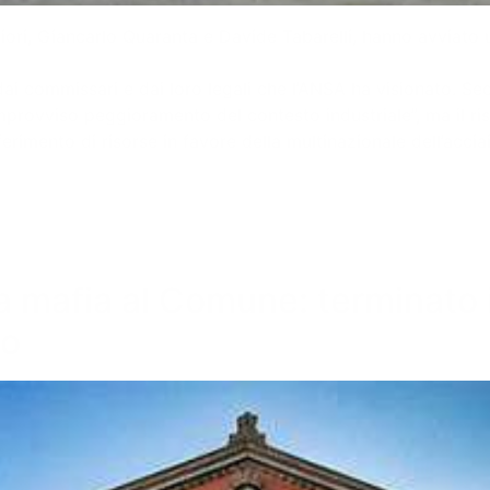
Fiori, Giancarlo Quaranta e Davide Tabarelli, hanno avviato u
i commissari e dai loro legali che l’ANSA ha visionato. Secon
n improvviso peggioramento del contesto industriale”, ma il ri
ferimento di risorse in favore della multinazionale dell’acciai
la mafia al Comune: terminato 
to