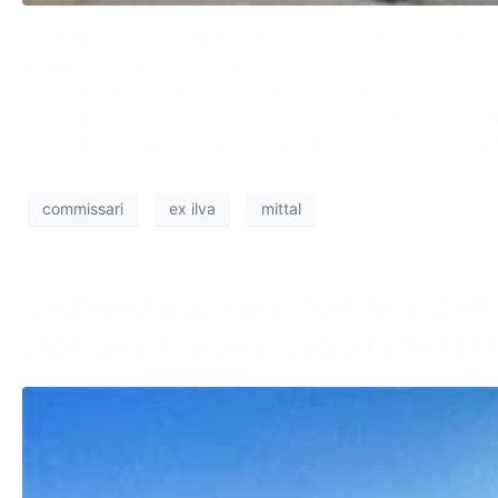
I commissari straordinari di Acciaierie d’Italia, Giovanni 
amministratori e ArcelorMittal.
E’ quanto si legge in un documento di sintesi elaborato da
“non sarebbe il frutto di errori gestionali isolati o di u
nel tempo”, finalizzata al “sistematico ed unilaterale tras
commissari
ex ilva
mittal
Inchiesta a Bari, l’ombra del
Dossier trasmesso al Prefet