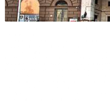
È stato ultimato in questi giorni il lavoro della commissi
comunale di Bari.
La commissione, composta da Claudio Sammartino, prefet
maggiore dello Scico della Guardia di finanza, era stat
aveva portato all’arresto di 130 persone (tra cui l’ex co
ipotizzando l’esistenza di un intreccio tra imprenditoria
all’amministrazione giudiziaria di Amtab, la municipalizza
In questi sei mesi di lavori (gli iniziali tre mesi di temp
documentazione, ascoltato il procuratore, i vertici poli
nuova amministrazione comunale, guidata sempre dal centr
consegnata al prefetto di Bari, Francesco Russo, che a s
scioglimento dovrà essere disposto con decreto del presi
tre mesi dalla trasmissione della relazione.