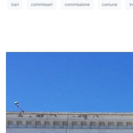
bari
commissari
commissione
comune
i
Mafia e politica a Bari, i t
Cosa succede ora