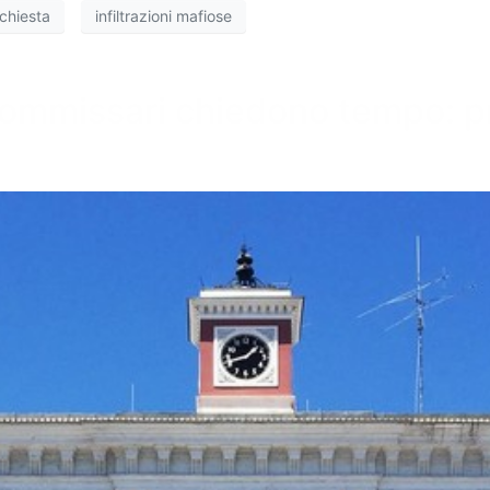
nchiesta
infiltrazioni mafiose
re commissari chiedono tempo: 