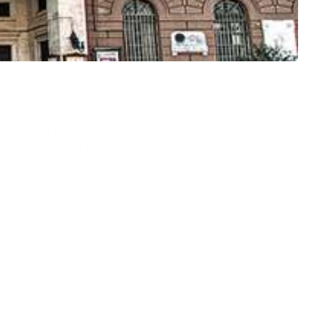
nfiltrazioni mafiose all’interno dell’amministrazione
orno fa prefetto di Cremona) e Pio Giuseppe Stola,
ione della Dda di Bari denominata ‘Codice interno’ che
gliera comunale di Bari Maria Carmen Lorusso),
itico mafioso. L’inchiesta aveva portato anche
lare nella gestione delle assunzioni.
oluminoso fascicolo dell’inchiesta, ha acquisito
dal sindaco Antonio Decaro ora europarlamentare. La
a a giugno. La relazione finale sarebbe perciò già stata
na sua proposta al ministero dell’Interno. Un eventuale
o, previa deliberazione del Consiglio dei ministri entro