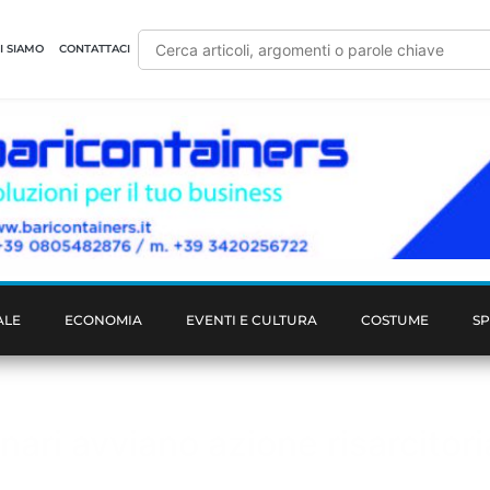
I SIAMO
CONTATTACI
ALE
ECONOMIA
EVENTI E CULTURA
COSTUME
S
nari avviano azione risarcitori