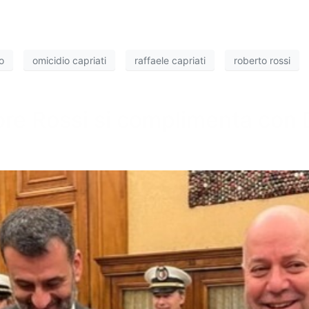
o
omicidio capriati
raffaele capriati
roberto rossi
atore Rossi si complimenta con