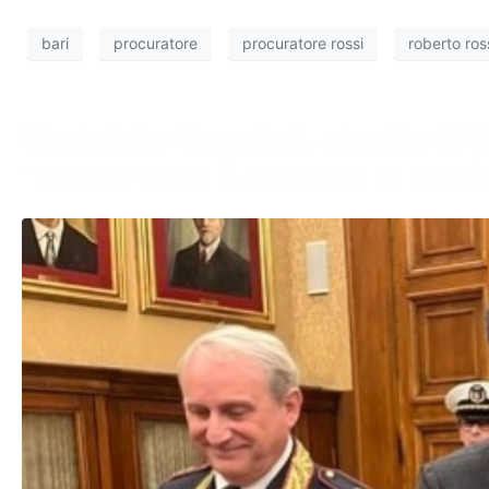
bari
procuratore
procuratore rossi
roberto ros
Omicidio Capriati, riunito il
“Rafforzato controllo in città