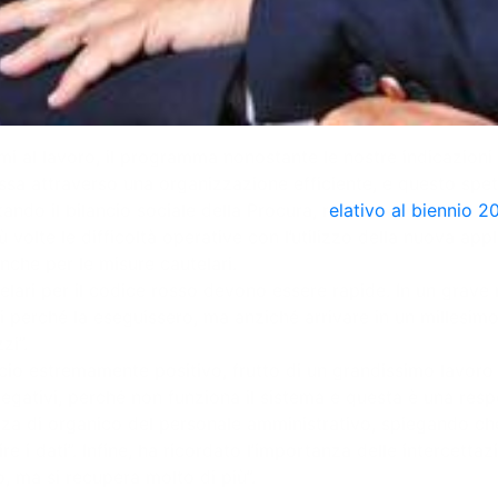
mi al lavoro, il programma nonostante le nostre indicazioni
passa attraverso una organizzazione efficiente, e questo spett
ando il bilancio sociale della Procura, r
elativo al biennio 
o più volte le difficoltà operative con l’utilizzo della nuova 
nche per le misure cautelari.
elari per il codice rosso devono essere rapide. In un grave
eri perché la eseguissero, ma anziché arrivare in un mille
zi”.
lancio estremamente positivo, frutto di un grandissimo lavor
 negativi, perché non funziona il sistema e questa è una res
arenza di organico del personale amministrativo, spiegando c
e i dati”. Infine, ha ricordato l’importanza delle intercetta
o, ma si recupera molto di più”.