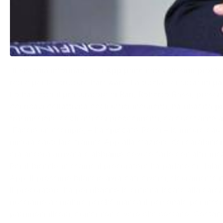
“Il sistema informatico di App pone notevolissimi proble
reti e per le strutture hardware. La tutela dei cittadini 
Lo ha detto il procuratore di Bari, Roberto Rossi, present
dei ricavi dell’attività degli uffici inquirenti, ha ribadit
trasmissione degli atti dei procedimenti, da quest’anno a
“Faccio un esempio, – ha spiegato Rossi – le misure caut
misura cautelare tramite App alla stazione dei carabini
era ancora arrivata e abbiamo dovuto farlo con altri mez
Per il biennio in esame il procuratore ha parlato di “bi
App. Il prossimo bilancio avrà dati diversi, sicuramente
Il procuratore ha poi ribadito le criticità legate alla c
riusciamo a smaltire perché manca il personale per inserir
patrimoni illeciti, quindi non è vero che costano. Costan