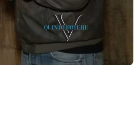
ne da parte dei residenti dopo alcuni momenti di
a però non è riuscita a scappare e, tra il solito
evitata la tragedia. Vigili del