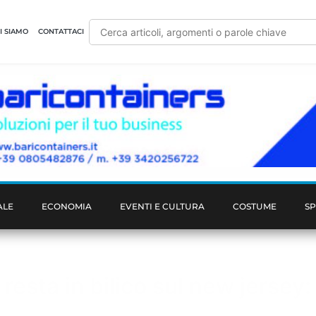
I SIAMO
CONTATTACI
ALE
ECONOMIA
EVENTI E CULTURA
COSTUME
S
6 e resta in bilico sul new jers