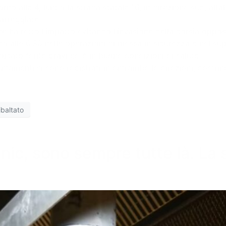
orno alle 4, lungo la strada statale 16, in direzione sud, all’
arreggiate.
he ha retto l’impatto evitando l’invasione della corsia oppo
ino alle 6.30 nelle operazioni di messa in sicurezza e nel su
ortato ferite gravi ed è in buone condizioni di salute.
lentamenti si sono registrati in entrambe le direzioni, costr
ribaltato
tanic, sono sempre tutte là. La