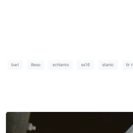
Un tir si è ribaltato nelle prime ore di questa mattina, int
è finito contro i new jersey in cemento che dividono le c
Determinante la tenuta della doppia barriera divisoria, c
Sul posto sono intervenuti i vigili del fuoco, impegnati f
veicolo. Il conducente del tir, fortunatamente, non ha rip
L’incidente ha provocato disagi alla viabilità: code e ral
alternativi.
bari
illeso
schianto
ss16
stanic
tir 
Traffico di prostitute alla S
gavettone e minacce