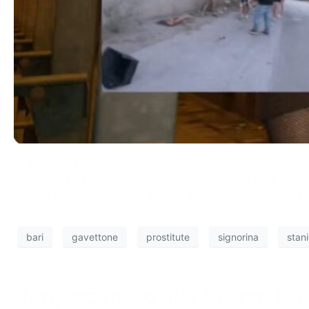
Dopo diverso tempo siamo tornati dalle nostre “amiche” 
tensione registrati negli ultimi giorni. Il nostro blitz c
gavettone con la RedBull e le immancabili minacce, si è i
bari
gavettone
prostitute
signorina
stan
Bari, incendio alla Stanic tra