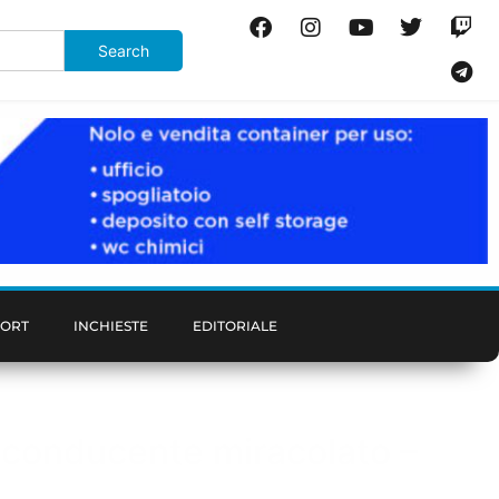
PORT
INCHIESTE
EDITORIALE
ey: conducente miracolato –