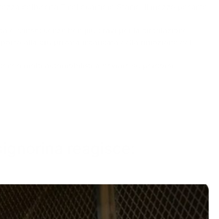
altezza dell’uscita 7 nel quartiere Stanic. Il mezzo pesante
sta e conseguenze ben più gravi per la circolazione.
pporto alla gru privata incaricata della rimozione del
ingendo molti automobilisti a deviare su percorsi
 signorina reagisce: